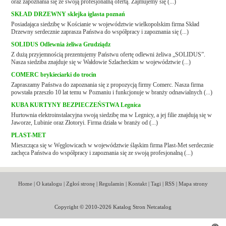
oraz zapoznania się ze swoją profesjonalną ofertą. Zajmujemy się (...)
SKŁAD DRZEWNY sklejka iglasta poznań
Posiadająca siedzibę w Kościanie w województwie wielkopolskim firma Skład
Drzewny serdecznie zaprasza Państwa do współpracy i zapoznania się (...)
SOLIDUS Odlewnia żeliwa Grudziądz
Z dużą przyjemnością prezentujemy Państwu ofertę odlewni żeliwa „SOLIDUS”.
Nasza siedziba znajduje się w Wałdowie Szlacheckim w województwie (...)
COMERC brykieciarki do trocin
Zapraszamy Państwa do zapoznania się z propozycją firmy Comerc. Nasza firma
powstała przeszło 10 lat temu w Poznaniu i funkcjonuje w branży odnawialnych (...)
KUBA KURTYNY BEZPIECZEŃSTWA Legnica
Hurtownia elektroinstalacyjna swoją siedzibę ma w Legnicy, a jej filie znajdują się w
Jaworze, Lubinie oraz Złotoryi. Firma działa w branży od (...)
PLAST-MET
Mieszcząca się w Węglowicach w województwie śląskim firma Plast-Met serdecznie
zachęca Państwa do współpracy i zapoznania się ze swoją profesjonalną (...)
Home
|
O katalogu
|
Zgłoś stronę
|
Regulamin
|
Kontakt
|
Tagi
|
RSS
|
Mapa strony
Copyright © 2010-2026 Katalog Stron Netcatalog