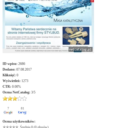
ID wpisu:
2686
Dodano:
07.08.2017
Kliknięć:
0
Wyświetleń:
1273
CTR:
0.00%
Ocena
NetCatalog
:
3
/
5
7
81
Ocena użytkowników:
Średnia 0 (0 głosów)