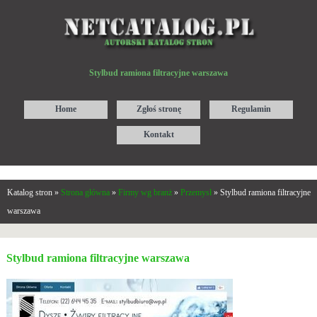
Stylbud ramiona filtracyjne warszawa
Home
Zgłoś stronę
Regulamin
Kontakt
Katalog stron »
Strona główna
»
Firmy wg branż
»
Przemysł
» Stylbud ramiona filtracyjne
warszawa
Stylbud ramiona filtracyjne warszawa