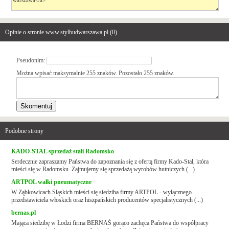
Opinie o stronie www.stylbudwarszawa.pl (
0
)
Pseudonim:
Można wpisać maksymalnie 255 znaków. Pozostało
255
znaków.
Podobne strony
KADO-STAL sprzedaż stali Radomsko
Serdecznie zapraszamy Państwa do zapoznania się z ofertą firmy Kado-Stal, która
mieści się w Radomsku. Zajmujemy się sprzedażą wyrobów hutniczych (...)
ARTPOL wałki pneumatyczne
W Ząbkowicach Śląskich mieści się siedziba firmy ARTPOL - wyłącznego
przedstawiciela włoskich oraz hiszpańskich producentów specjalistycznych (...)
bernas.pl
Mająca siedzibę w Łodzi firma BERNAŚ gorąco zachęca Państwa do współpracy