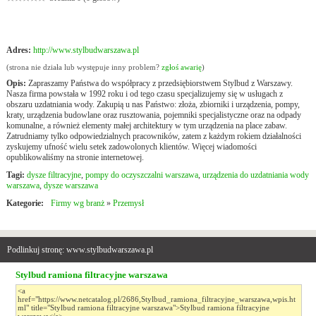
Adres:
http://www.stylbudwarszawa.pl
(strona nie działa lub występuje inny problem?
zgłoś awarię
)
Opis:
Zapraszamy Państwa do współpracy z przedsiębiorstwem Stylbud z Warszawy.
Nasza firma powstała w 1992 roku i od tego czasu specjalizujemy się w usługach z
obszaru uzdatniania wody. Zakupią u nas Państwo: złoża, zbiorniki i urządzenia, pompy,
kraty, urządzenia budowlane oraz rusztowania, pojemniki specjalistyczne oraz na odpady
komunalne, a również elementy małej architektury w tym urządzenia na place zabaw.
Zatrudniamy tylko odpowiedzialnych pracowników, zatem z każdym rokiem działalności
zyskujemy ufność wielu setek zadowolonych klientów. Więcej wiadomości
opublikowaliśmy na stronie internetowej.
Tagi:
dysze filtracyjne
,
pompy do oczyszczalni warszawa
,
urządzenia do uzdatniania wody
warszawa
,
dysze warszawa
Kategorie:
Firmy wg branż
»
Przemysł
Podlinkuj stronę: www.stylbudwarszawa.pl
Stylbud ramiona filtracyjne warszawa