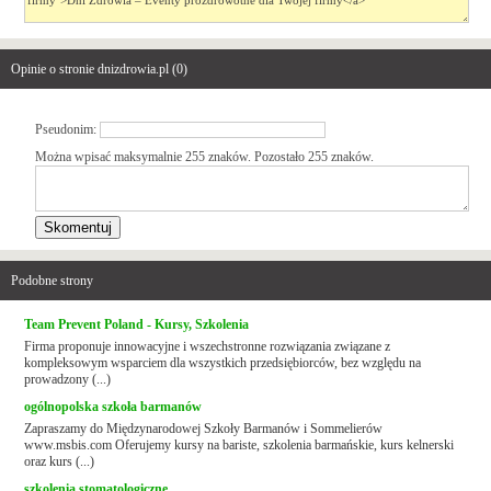
Opinie o stronie dnizdrowia.pl (
0
)
Pseudonim:
Można wpisać maksymalnie 255 znaków. Pozostało
255
znaków.
Podobne strony
Team Prevent Poland - Kursy, Szkolenia
Firma proponuje innowacyjne i wszechstronne rozwiązania związane z
kompleksowym wsparciem dla wszystkich przedsiębiorców, bez względu na
prowadzony (...)
ogólnopolska szkoła barmanów
Zapraszamy do Międzynarodowej Szkoły Barmanów i Sommelierów
www.msbis.com Oferujemy kursy na bariste, szkolenia barmańskie, kurs kelnerski
oraz kurs (...)
szkolenia stomatologiczne