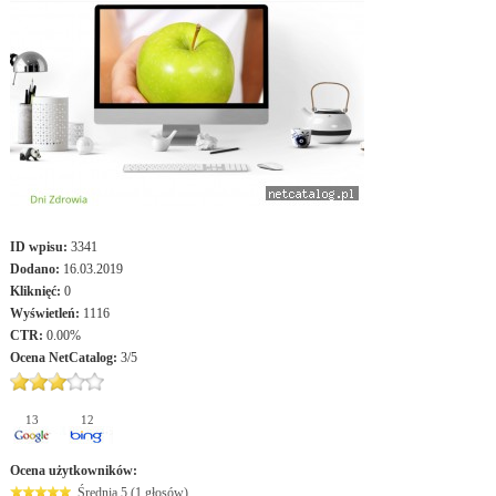
ID wpisu:
3341
Dodano:
16.03.2019
Kliknięć:
0
Wyświetleń:
1116
CTR:
0.00%
Ocena
NetCatalog
:
3
/
5
13
12
Ocena użytkowników:
Średnia 5 (1 głosów)