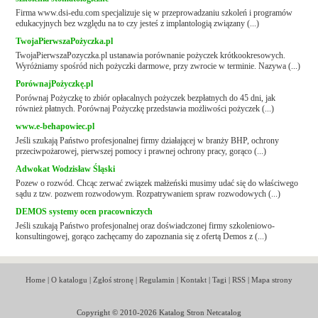
Firma www.dsi-edu.com specjalizuje się w przeprowadzaniu szkoleń i programów
edukacyjnych bez względu na to czy jesteś z implantologią związany (...)
TwojaPierwszaPożyczka.pl
TwojaPierwszaPozyczka.pl ustanawia porównanie pożyczek krótkookresowych.
Wyróżniamy spośród nich pożyczki darmowe, przy zwrocie w terminie. Nazywa (...)
PorównajPożyczkę.pl
Porównaj Pożyczkę to zbiór opłacalnych pożyczek bezpłatnych do 45 dni, jak
również płatnych. Porównaj Pożyczkę przedstawia możliwości pożyczek (...)
www.e-behapowiec.pl
Jeśli szukają Państwo profesjonalnej firmy działającej w branży BHP, ochrony
przeciwpożarowej, pierwszej pomocy i prawnej ochrony pracy, gorąco (...)
Adwokat Wodzisław Śląski
Pozew o rozwód. Chcąc zerwać związek małżeński musimy udać się do właściwego
sądu z tzw. pozwem rozwodowym. Rozpatrywaniem spraw rozwodowych (...)
DEMOS systemy ocen pracowniczych
Jeśli szukają Państwo profesjonalnej oraz doświadczonej firmy szkoleniowo-
konsultingowej, gorąco zachęcamy do zapoznania się z ofertą Demos z (...)
Home
|
O katalogu
|
Zgłoś stronę
|
Regulamin
|
Kontakt
|
Tagi
|
RSS
|
Mapa strony
Copyright © 2010-2026 Katalog Stron Netcatalog