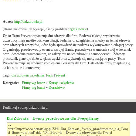
Adres:
http://dnizdrowia.pl
(strona nie działa lub występuje inny problem?
zgłoś awarię
)
Opis:
Team Prevent organizuje dni zdrowia dla firm. Podczas takiego wydarzenia,
uczestnicy mają możliwość konsultacji, badania, oraz zgłębienia wiedzy na temat zdrowia
oraz zdrowych nawyków, które będą sprawdzać się podczas wykonywania siedzącej pracy.
Organizując prozdrowotny event w swojej firmie, pracodawca wzmacnia swój wizerunek
oraz udowadnia pracownikom, że zależy mu na ich zdrowiu i samopoczuciu. Zdrowy
pracownik generuje dużo większe zyski oraz wykazuje się motywacją do pracy. Team
Prevent zajmuje się również szkoleniem i kursami dla firm. Cała oferta firmy znajduje się
na ich stronie internetowej.
Tagi:
dni zdrowia
,
szkolenia
,
Team Prevent
Kategorie:
Firmy wg branż
»
Kursy i szkolenia
Firmy wg branż
»
Doradztwo
Podlinkuj stronę: dnizdrowia.pl
Dni Zdrowia – Eventy prozdrowotne dla Twojej firmy