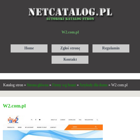
W2.com.pl
Home
Zgłoś stronę
Regulamin
Kontakt
Katalog stron »
Strona główna
»
Firmy wg branż
»
Artykuły dla domu
» W2.com.pl
W2.com.pl