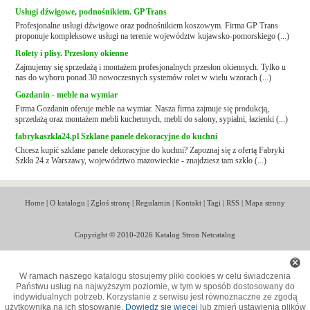
Usługi dźwigowe, podnośnikiem. GP Trans
Profesjonalne usługi dźwigowe oraz podnośnikiem koszowym. Firma GP Trans
proponuje kompleksowe usługi na terenie województw kujawsko-pomorskiego (...)
Rolety i plisy. Przesłony okienne
Zajmujemy się sprzedażą i montażem profesjonalnych przesłon okiennych. Tylko u
nas do wyboru ponad 30 nowoczesnych systemów rolet w wielu wzorach (...)
Gozdanin - meble na wymiar
Firma Gozdanin oferuje meble na wymiar. Nasza firma zajmuje się produkcją,
sprzedażą oraz montażem mebli kuchennych, mebli do salony, sypialni, łazienki (...)
fabrykaszkla24.pl Szklane panele dekoracyjne do kuchni
Chcesz kupić szklane panele dekoracyjne do kuchni? Zapoznaj się z ofertą Fabryki
Szkła 24 z Warszawy, województwo mazowieckie - znajdziesz tam szkło (...)
Home
|
O katalogu
|
Zgłoś stronę
|
Regulamin
|
Kontakt
|
Tagi
|
RSS
|
Mapa strony
Copyright © 2010-2026 Katalog Stron Netcatalog
W ramach naszego katalogu stosujemy pliki cookies w celu świadczenia
Państwu usług na najwyższym poziomie, w tym w sposób dostosowany do
indywidualnych potrzeb. Korzystanie z serwisu jest równoznaczne ze zgodą
użytkownika na ich stosowanie.
Dowiedz się więcej
lub zmień ustawienia plików