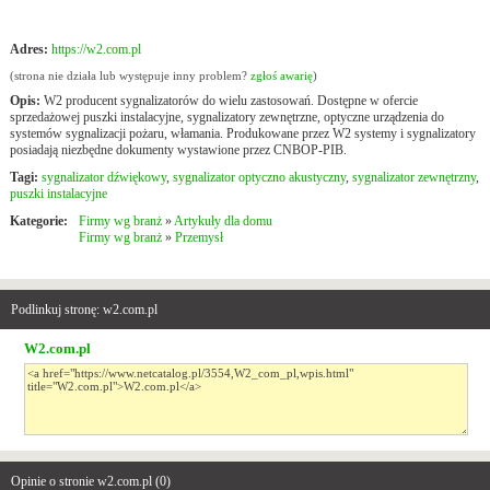
Adres:
https://w2.com.pl
(strona nie działa lub występuje inny problem?
zgłoś awarię
)
Opis:
W2 producent sygnalizatorów do wielu zastosowań. Dostępne w ofercie
sprzedażowej puszki instalacyjne, sygnalizatory zewnętrzne, optyczne urządzenia do
systemów sygnalizacji pożaru, włamania. Produkowane przez W2 systemy i sygnalizatory
posiadają niezbędne dokumenty wystawione przez CNBOP-PIB.
Tagi:
sygnalizator dźwiękowy
,
sygnalizator optyczno akustyczny
,
sygnalizator zewnętrzny
,
puszki instalacyjne
Kategorie:
Firmy wg branż
»
Artykuły dla domu
Firmy wg branż
»
Przemysł
Podlinkuj stronę: w2.com.pl
W2.com.pl
Opinie o stronie w2.com.pl (
0
)