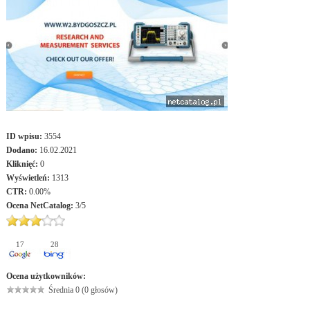
ID wpisu:
3554
Dodano:
16.02.2021
Kliknięć:
0
Wyświetleń:
1313
CTR:
0.00%
Ocena
NetCatalog
:
3
/
5
17
28
Ocena użytkowników:
Średnia 0 (0 głosów)