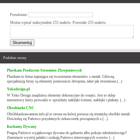
Pseudonim:
Można wpisać maksymalnie 255 znaków. Pozostało
255
znaków.
Podobne strony
Plastkam Producent Strzemion Zbrojeniowych
Plastkam to firma zajmująca się tworzeniem elementów z metali. Główną
specjalizacją firmy są elementy pomocnicze zbrojenia, takie jak strzemiona (...)
Yokodesign.pl
W Yoko Design znajdziesz elementy dekoracyjne do wnętrz. Jest to sklep
internetowy który prowadzi w sprzedaży naklejki ścienne, naklejki i plakaty. (...)
Obrabiarki CNC
Obróbkaskrawaniem.info.pl to strona na której porusza się tematykę obróbki metali.
Dowiedzą się Państwo przydatnych ciekawostek powiązanych z (...)
Kochamy Dywany
Pragną Państwo wyjątkowego dywanu do gabinetu albo pokoju młodzieżowego?
Zmieniacie wystrój jadalni i szukają Państwo interesujących wzorów (...)