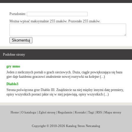
Pseudonim:
Można wpisać maksymalnie 255 znaków. Pozostało
255
znaków.
Podobne strony
gry mmo
Jeden z nielicznych portali o grach sieciowych. Duża, ciągle powiększająca się baza
gier daje każdemu graczowi znalezienie nowej rozrywki na kolejne (...)
Diablo3
Strona poświęcona grze Diablo III. Znajdziecie na niej między innymi datę premiery,
opisy wszystkich postaci jakie się w niej pojawiają, opisy wszystkich (...)
Home
|
O katalogu
|
Zgłoś stronę
|
Regulamin
|
Kontakt
|
Tagi
|
RSS
|
Mapa strony
Copyright © 2010-2026 Katalog Stron Netcatalog