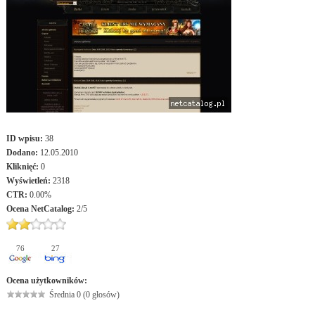
ID wpisu:
38
Dodano:
12.05.2010
Kliknięć:
0
Wyświetleń:
2318
CTR:
0.00%
Ocena
NetCatalog
:
2
/
5
76
27
Ocena użytkowników:
Średnia 0 (0 głosów)