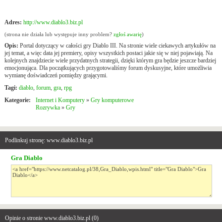
Adres:
http://www.diablo3.biz.pl
(strona nie działa lub występuje inny problem?
zgłoś awarię
)
Opis:
Portal dotyczący w całości gry Diablo III. Na stronie wiele ciekawych artykułów na
jej temat, a więc data jej premiery, opisy wszystkich postaci jakie się w niej pojawiają. Na
kolejnych znajdziecie wiele przydatnych strategii, dzięki którym gra będzie jeszcze bardziej
emocjonująca. Dla początkujących przygotowaliśmy forum dyskusyjne, które umożliwia
wymianę doświadczeń pomiędzy grającymi.
Tagi:
diablo
,
forum
,
gra
,
rpg
Kategorie:
Internet i Komputery
»
Gry komputerowe
Rozrywka
»
Gry
Podlinkuj stronę: www.diablo3.biz.pl
Gra Diablo
Opinie o stronie www.diablo3.biz.pl (
0
)