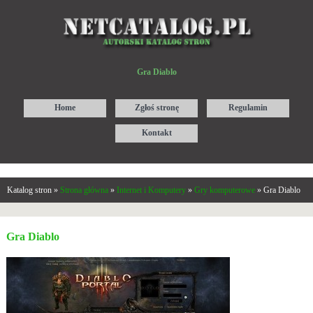
Gra Diablo
Home
Zgłoś stronę
Regulamin
Kontakt
Katalog stron »
Strona główna
»
Internet i Komputery
»
Gry komputerowe
» Gra Diablo
Gra Diablo