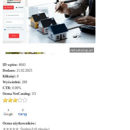
ID wpisu:
4043
Dodano:
21.02.2025
Kliknięć:
0
Wyświetleń:
289
CTR:
0.00%
Ocena
NetCatalog
:
3
/
5
4
6
Ocena użytkowników:
Średnia 0 (0 głosów)