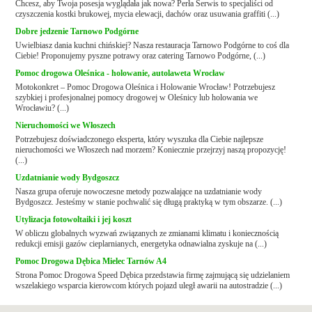
Chcesz, aby Twoja posesja wyglądała jak nowa? Perła Serwis to specjaliści od
czyszczenia kostki brukowej, mycia elewacji, dachów oraz usuwania graffiti (...)
Dobre jedzenie Tarnowo Podgórne
Uwielbiasz dania kuchni chińskiej? Nasza restauracja Tarnowo Podgórne to coś dla
Ciebie! Proponujemy pyszne potrawy oraz catering Tarnowo Podgórne, (...)
Pomoc drogowa Oleśnica - holowanie, autolaweta Wrocław
Motokonkret – Pomoc Drogowa Oleśnica i Holowanie Wrocław! Potrzebujesz
szybkiej i profesjonalnej pomocy drogowej w Oleśnicy lub holowania we
Wrocławiu? (...)
Nieruchomości we Włoszech
Potrzebujesz doświadczonego eksperta, który wyszuka dla Ciebie najlepsze
nieruchomości we Włoszech nad morzem? Koniecznie przejrzyj naszą propozycję!
(...)
Uzdatnianie wody Bydgoszcz
Nasza grupa oferuje nowoczesne metody pozwalające na uzdatnianie wody
Bydgoszcz. Jesteśmy w stanie pochwalić się długą praktyką w tym obszarze. (...)
Utylizacja fotowoltaiki i jej koszt
W obliczu globalnych wyzwań związanych ze zmianami klimatu i koniecznością
redukcji emisji gazów cieplarnianych, energetyka odnawialna zyskuje na (...)
Pomoc Drogowa Dębica Mielec Tarnów A4
Strona Pomoc Drogowa Speed Dębica przedstawia firmę zajmującą się udzielaniem
wszelakiego wsparcia kierowcom których pojazd uległ awarii na autostradzie (...)