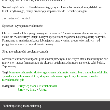
Szeroki wybór ofert – Niezależnie od tego, czy szukasz mieszkania, domu, działki czy
lokalu użytkowego, mamy propozycje dopasowane do Twoich wymagań.
Jak możemy Ci pomóc?
Sprzedaż i wynajem nieruchomości
Chcesz sprzedać lub wynająć swoją nieruchomość? A może szukasz idealnego miejsca dla
siebie lub swojej firmy? Dzięki naszym specjalistom znajdziesz najlepszą ofertę na rynku.
Pomagamy w znalezieniu kupca lub najemcy oraz w całym procesie formalnym – od
przygotowania oferty po podpisanie umowy.
Skup nieruchomości problematycznych
Masz nieruchomość z długami, problemami prawnymi lub w złym stanie technicznym? Nie
martw się – nasza firma zajmuje się skupem takich nieruchomości na terenie całej Polski.
Zapraszamy.
Tagi:
biuro nieruchomości złotów
,
agencja nieruchomości wałcz
,
biuro nieruchomości piła
,
sprzedaż nieruchomości złotów
,
skup nieruchomości spadkowych złotów
,
sprzedaż
nieruchomości piła
Kategorie:
Firmy wg branż
»
Nieruchomości
Firmy wg branż
»
Usługi
Podlinkuj stronę: mamieszkanie.pl