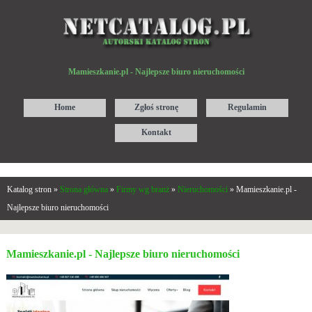
Mamieszkanie.pl - Najlepsze biuro nieruchomości
Home
Zgłoś stronę
Regulamin
Kontakt
Katalog stron »
Strona główna
»
Firmy wg branż
»
Nieruchomości
» Mamieszkanie.pl -
Najlepsze biuro nieruchomości
Mamieszkanie.pl - Najlepsze biuro nieruchomości