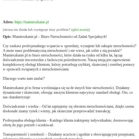
Adres:
https://mamieszkanie.pl
(strona nie działa lub występuje inny problem?
zgłoś awarię
)
Opis:
Mamieszkanie.pl – Biuro Nieruchomości od Zadań Specjalnych!
Czy szukasz profesjonalnego wsparcia w sprzedaży, wynajmie lub zakupie nieruchomości?
A może masz problematyczną nieruchomość i nie wiesz, jak sobie z nią poradzić?
Mamieszkanie.pl to biuro nieruchomości, które działa na rynku od kilku lat, łącząc
doświadczenie inwestorskie z fachowym pośrednictwem. Naszą misją jest zapewnienie
kompleksowej obsługi klientom, którzy potrzebują szybkiej, skutecznej i rzetelnej pomocy
w sprawach związanych z nieruchomościami.
Dlaczego warto nam zaufać?
Mamieszkanie.pl to firma wyróżniająca się na tle innych biur nieruchomości. Działamy
dynamicznie i skutecznie, oferując naszym klientom najwyższy standard obsługi. Oto, co
nas charakteryzuje:
Doświadczenie i wiedza – Od lat zajmujemy się obrotem nieruchomościami, dzięki czemu
doskonale znamy rynek i wiemy, jak skutecznie przeprowadzić transakcję.
Profesjonalna obsługa klienta – Każdego klienta traktujemy indywidualnie, dostosowując
ofertę do jego potrzeb i oczekiwań.
Transparentność i rzetelność – Działamy uczciwie i zgodnie z obowiązującymi przepisami,
informując klientów o wszystkich aspektach transakcji.