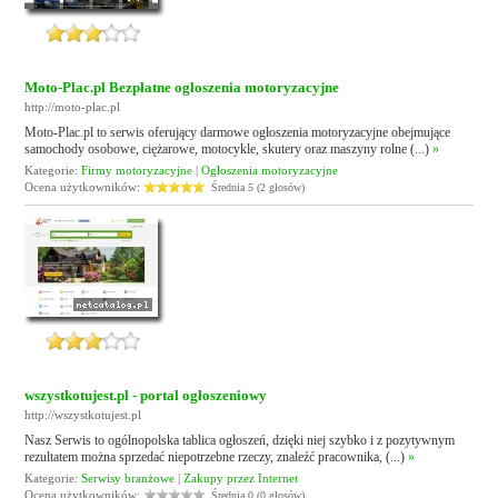
Moto-Plac.pl Bezpłatne ogłoszenia motoryzacyjne
http://moto-plac.pl
Moto-Plac.pl to serwis oferujący darmowe ogłoszenia motoryzacyjne obejmujące
samochody osobowe, ciężarowe, motocykle, skutery oraz maszyny rolne (...)
»
Kategorie:
Firmy motoryzacyjne
|
Ogłoszenia motoryzacyjne
Ocena użytkowników:
Średnia 5 (2 głosów)
wszystkotujest.pl - portal ogłoszeniowy
http://wszystkotujest.pl
Nasz Serwis to ogólnopolska tablica ogłoszeń, dzięki niej szybko i z pozytywnym
rezultatem można sprzedać niepotrzebne rzeczy, znaleźć pracownika, (...)
»
Kategorie:
Serwisy branżowe
|
Zakupy przez Internet
Ocena użytkowników:
Średnia 0 (0 głosów)