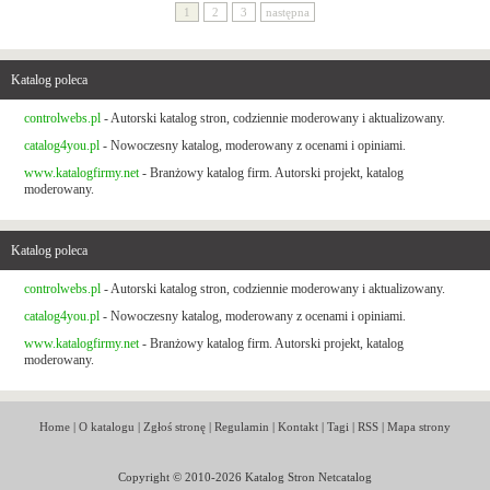
1
2
3
następna
Katalog poleca
controlwebs.pl
- Autorski katalog stron, codziennie moderowany i aktualizowany.
catalog4you.pl
- Nowoczesny katalog, moderowany z ocenami i opiniami.
www.katalogfirmy.net
- Branżowy katalog firm. Autorski projekt, katalog
moderowany.
Katalog poleca
controlwebs.pl
- Autorski katalog stron, codziennie moderowany i aktualizowany.
catalog4you.pl
- Nowoczesny katalog, moderowany z ocenami i opiniami.
www.katalogfirmy.net
- Branżowy katalog firm. Autorski projekt, katalog
moderowany.
Home
|
O katalogu
|
Zgłoś stronę
|
Regulamin
|
Kontakt
|
Tagi
|
RSS
|
Mapa strony
Copyright © 2010-2026 Katalog Stron Netcatalog