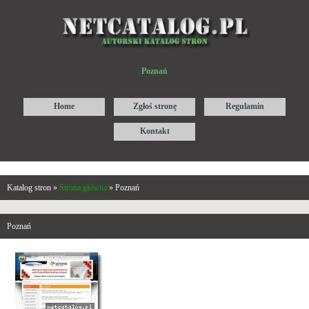
Poznań
Home
Zgłoś stronę
Regulamin
Kontakt
Katalog stron »
Strona główna
» Poznań
Poznań