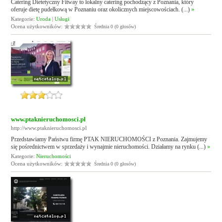
Catering Dietetyczny Fitway to lokalny catering pochodzący z Poznania, który
oferuje dietę pudełkową w Poznaniu oraz okolicznych miejscowościach. (...)
»
Kategorie:
Uroda
|
Usługi
Ocena użytkowników:
Średnia 0 (0 głosów)
www.ptaknieruchomosci.pl
http://www.ptaknieruchomosci.pl
Przedstawiamy Państwu firmę PTAK NIERUCHOMOŚCI z Poznania. Zajmujemy
się pośrednictwem w sprzedaży i wynajmie nieruchomości. Działamy na rynku (...)
»
Kategorie:
Nieruchomości
Ocena użytkowników:
Średnia 0 (0 głosów)