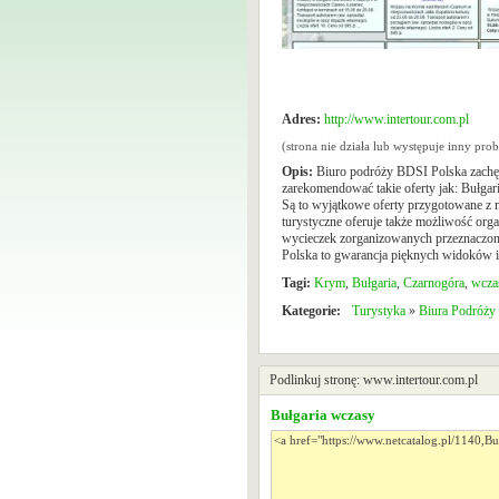
Adres:
http://www.intertour.com.pl
(strona nie działa lub występuje inny pr
Opis:
Biuro podróży BDSI Polska zachęc
zarekomendować takie oferty jak: Bułg
Są to wyjątkowe oferty przygotowane z m
turystyczne oferuje także możliwość org
wycieczek zorganizowanych przeznaczona
Polska to gwarancja pięknych widoków i 
Tagi:
Krym
,
Bułgaria
,
Czarnogóra
,
wcza
Kategorie:
Turystyka
»
Biura Podróży
Podlinkuj stronę: www.intertour.com.pl
Bułgaria wczasy