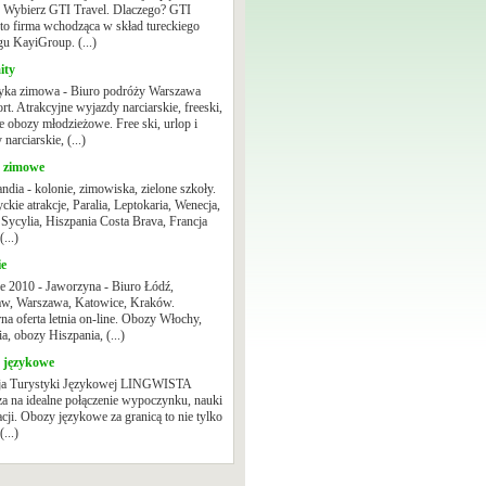
? Wybierz GTI Travel. Dlaczego? GTI
 to firma wchodząca w skład tureckiego
gu KayiGroup. (...)
ity
yka zimowa - Biuro podróży Warszawa
rt. Atrakcyjne wyjazdy narciarskie, freeski,
 obozy młodzieżowe. Free ski, urlop i
narciarskie, (...)
 zimowe
andia - kolonie, zimowiska, zielone szkoły.
ckie atrakcje, Paralia, Leptokaria, Wenecja,
Sycylia, Hiszpania Costa Brava, Francja
(...)
ie
e 2010 - Jaworzyna - Biuro Łódź,
w, Warszawa, Katowice, Kraków.
na oferta letnia on-line. Obozy Włochy,
a, obozy Hiszpania, (...)
 językowe
ja Turystyki Językowej LINGWISTA
za na idealne połączenie wypoczynku, nauki
acji. Obozy językowe za granicą to nie tylko
(...)