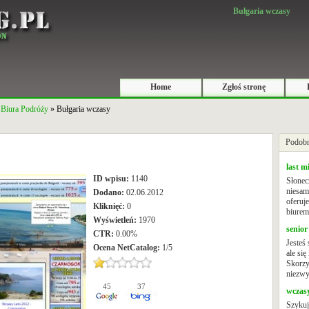
Bułgaria wczasy
Home
Zgłoś stronę
»
Biura Podróży
» Bułgaria wczasy
Podobn
last m
ID wpisu:
1140
Słonec
niesam
Dodano:
02.06.2012
oferuj
Kliknięć:
0
biurem 
Wyświetleń:
1970
senior
CTR:
0.00%
Jesteś
Ocena
NetCatalog
:
1
/
5
ale się
Skorzy
niezwyk
45
37
wczasy
Szykuj