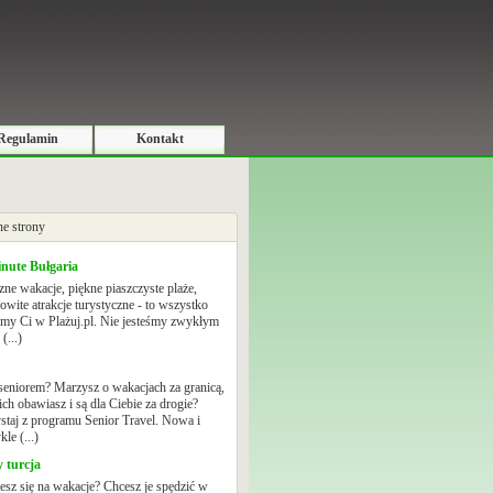
Regulamin
Kontakt
e strony
inute Bułgaria
zne wakacje, piękne piaszczyste plaże,
owite atrakcje turystyczne - to wszystko
emy Ci w Plażuj.pl. Nie jesteśmy zwykłym
(...)
 seniorem? Marzysz o wakacjach za granicą,
 ich obawiasz i są dla Ciebie za drogie?
staj z programu Senior Travel. Nowa i
le (...)
 turcja
esz się na wakacje? Chcesz je spędzić w