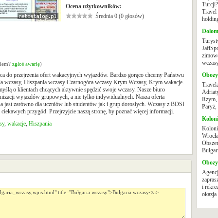
Turcji
Ocena użytkowników:
Travel
Średnia 0 (0 głosów)
holdin
Dolom
Turyst
JafiSpo
zimowe
wczasy 
oblem?
zgłoś awarię
)
a do przejrzenia ofert wakacyjnych wyjazdów. Bardzo gorąco chcemy Państwu
Obozy
aria wczasy, Hiszpania wczasy Czarnogóra wczasy Krym Wczasy, Krym wakacje.
Travel
yślą o klientach chcących aktywnie spędzić swoje wczasy. Nasze biuro
Adriaty
anizacji wyjazdów grupowych, a nie tylko indywidualnych. Nasza oferta
Rzym, 
 jest zarówno dla uczniów lub studentów jak i grup dorosłych. Wczasy z BDSI
Paryż, 
ciekawych przygód. Przejrzyjcie naszą stronę, by poznać więcej informacji.
Kolon
sy
,
wakacje
,
Hiszpania
Koloni
Wrocła
Obszer
Bułgari
Obozy
Agenc
zapras
i rekre
okazja 