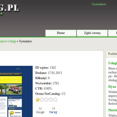
Symulator
Home
Zgłoś stronę
ranż
»
Usługi
» Symulator
Podobn
Usług
ID wpisu:
1362
Biura 
rachun
Dodano:
17.01.2013
pit - 
Kliknięć:
0
obsług
Wyświetleń:
1783
Dj na
CTR:
0.00%
Wodzir
Ocena
NetCatalog
:
1
/
5
imprez
Swing,
Refresh
52
14
Pierś
Większ