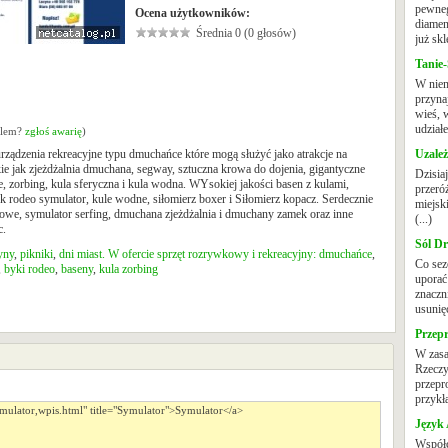
pewneg
Ocena użytkowników:
diamen
Średnia 0 (0 głosów)
już skl
Tanie-
W niem
przyna
wieś, 
udział
oblem?
zgłoś awarię
)
rządzenia rekreacyjne typu dmuchańce które mogą służyć jako atrakcje na
Uzale
ie jak zjeżdżalnia dmuchana, segway, sztuczna krowa do dojenia, gigantyczne
Dzisia
, zorbing, kula sferyczna i kula wodna. WYsokiej jakości basen z kulami,
przeró
yk rodeo symulator, kule wodne, siłomierz boxer i Siłomierz kopacz. Serdecznie
miejsk
we, symulator serfing, dmuchana zjeżdżalnia i dmuchany zamek oraz inne
(...)
c.
Sól D
yny
,
pikniki
,
dni miast. W ofercie sprzęt rozrywkowy i rekreacyjny: dmuchańce
,
Co sez
,
byki rodeo
,
baseny
,
kula zorbing
uporać
znaczn
usunięc
Przep
W zasa
Rzeczyp
przepr
przykła
Język 
Współc