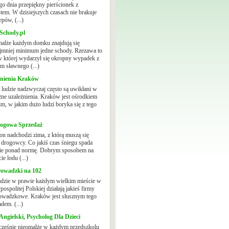
o dnia przepiękny pierścionek z
tem. W dzisiejszych czasach nie brakuje
epów, (...)
Schody.pl
alże każdym domku znajdują się
jmniej minimum jedne schody. Rzezawa to
w której wydarzył się okropny wypadek z
em sławnego (...)
żnienia Kraków
j ludzie nadzwyczaj często są uwikłani w
żne uzależnienia. Kraków jest ośrodkiem
im, w jakim dużo ludzi boryka się z tego
rogowa Sprzedaż
on nadchodzi zima, z którą muszą się
 drogowcy. Co jakiś czas śniegu spada
ie ponad normę. Dobrym sposobem na
ie lodu (...)
rowadzki na 102
dzie w prawie każdym wielkim mieście w
ospolitej Polskiej działają jakieś firmy
owadzkowe. Kraków jest słusznym tego
dem. (...)
Angielski, Psycholog Dla Dzieci
ześnie nieomalże w każdym przedszkolu