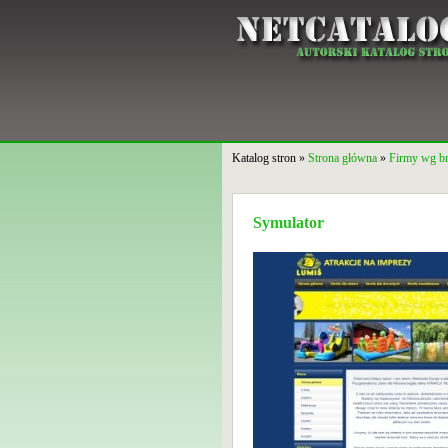
Katalog stron »
Strona główna
»
Firmy wg b
Symulator