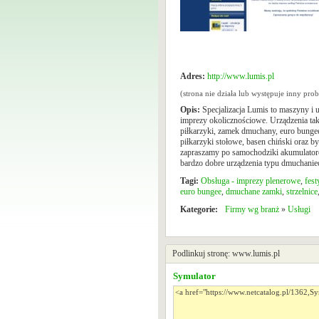
Adres:
http://www.lumis.pl
(strona nie działa lub występuje inny pr
Opis:
Specjalizacja Lumis to maszyny i u
imprezy okolicznościowe. Urządzenia tak
piłkarzyki, zamek dmuchany, euro bungee
piłkarzyki stołowe, basen chiński oraz b
zapraszamy po samochodziki akumulatoro
bardzo dobre urządzenia typu dmuchanie
Tagi:
Obsługa - imprezy plenerowe
,
fest
euro bungee
,
dmuchane zamki
,
strzelnice
Kategorie:
Firmy wg branż
»
Usługi
Podlinkuj stronę: www.lumis.pl
Symulator