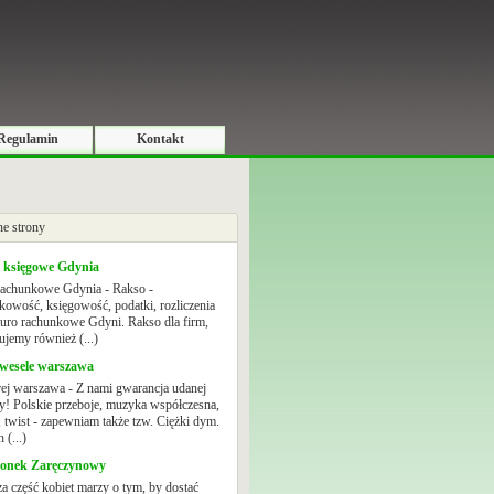
Regulamin
Kontakt
e strony
i księgowe Gdynia
rachunkowe Gdynia - Rakso -
kowość, księgowość, podatki, rozliczenia
Biuro rachunkowe Gdyni. Rakso dla firm,
ujemy również (...)
 wesele warszawa
ej warszawa - Z nami gwarancja udanej
y! Polskie przeboje, muzyka współczesna,
 twist - zapewniam także tzw. Ciężki dym.
 (...)
cionek Zaręczynowy
a część kobiet marzy o tym, by dostać