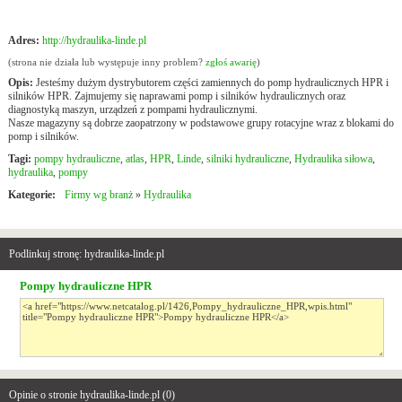
Adres:
http://hydraulika-linde.pl
(strona nie działa lub występuje inny problem?
zgłoś awarię
)
Opis:
Jesteśmy dużym dystrybutorem części zamiennych do pomp hydraulicznych HPR i
silników HPR. Zajmujemy się naprawami pomp i silników hydraulicznych oraz
diagnostyką maszyn, urządzeń z pompami hydraulicznymi.
Nasze magazyny są dobrze zaopatrzony w podstawowe grupy rotacyjne wraz z blokami do
pomp i silników.
Tagi:
pompy hydrauliczne
,
atlas
,
HPR
,
Linde
,
silniki hydrauliczne
,
Hydraulika siłowa
,
hydraulika
,
pompy
Kategorie:
Firmy wg branż
»
Hydraulika
Podlinkuj stronę: hydraulika-linde.pl
Pompy hydrauliczne HPR
Opinie o stronie hydraulika-linde.pl (
0
)