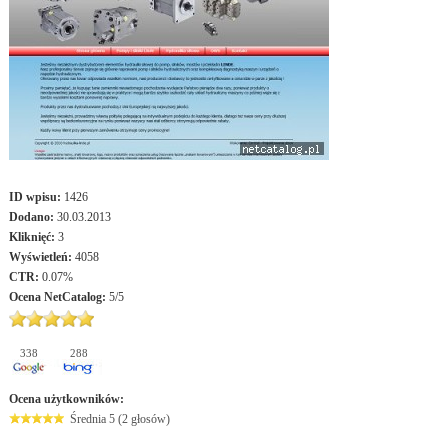
ID wpisu:
1426
Dodano:
30.03.2013
Kliknięć:
3
Wyświetleń:
4058
CTR:
0.07%
Ocena
NetCatalog
:
5
/
5
338
288
Ocena użytkowników:
Średnia 5 (2 głosów)