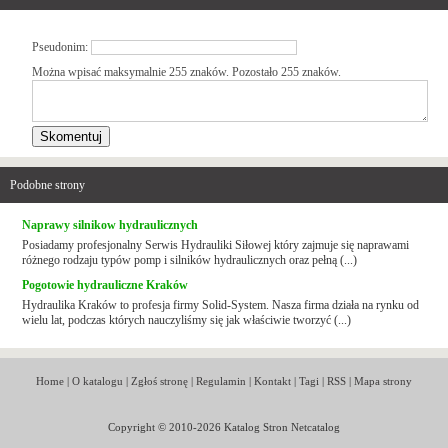
Pseudonim:
Można wpisać maksymalnie 255 znaków. Pozostało
255
znaków.
Podobne strony
Naprawy silnikow hydraulicznych
Posiadamy profesjonalny Serwis Hydrauliki Siłowej który zajmuje się naprawami
różnego rodzaju typów pomp i silników hydraulicznych oraz pełną (...)
Pogotowie hydrauliczne Kraków
Hydraulika Kraków to profesja firmy Solid-System. Nasza firma działa na rynku od
wielu lat, podczas których nauczyliśmy się jak właściwie tworzyć (...)
Home
|
O katalogu
|
Zgłoś stronę
|
Regulamin
|
Kontakt
|
Tagi
|
RSS
|
Mapa strony
Copyright © 2010-2026 Katalog Stron Netcatalog