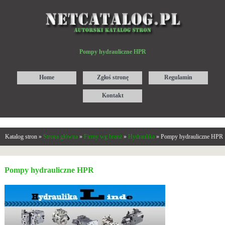
Pompy hydrauliczne HPR
Home
Zgłoś stronę
Regulamin
Kontakt
Katalog stron »
Strona główna
»
Firmy wg branż
»
Hydraulika
» Pompy hydrauliczne HPR
Pompy hydrauliczne HPR