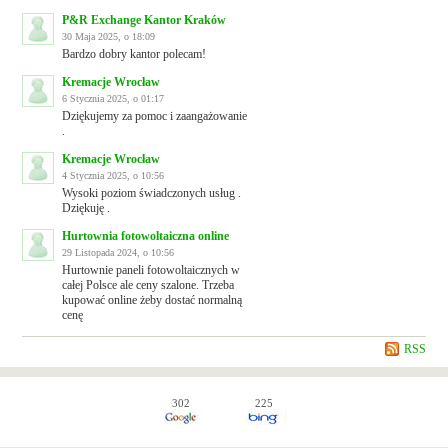
P&R Exchange Kantor Kraków
30 Maja 2025, o 18:09
Bardzo dobry kantor polecam!
Kremacje Wrocław
6 Stycznia 2025, o 01:17
Dziękujemy za pomoc i zaangażowanie
.
Kremacje Wrocław
4 Stycznia 2025, o 10:56
Wysoki poziom świadczonych usług .
Dziękuję .
Hurtownia fotowoltaiczna online
29 Listopada 2024, o 10:56
Hurtownie paneli fotowoltaicznych w
całej Polsce ale ceny szalone. Trzeba
kupować online żeby dostać normalną
cenę
RSS
302
225