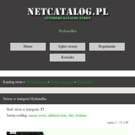
Hydraulika
Home
Zgłoś stronę
Regulamin
Kontakt
Katalog stron »
Strona główna
»
Firmy wg branż
»
Hydraulika
Strony w kategorii Hydraulika
Ilość stron w kategorii:
17
Sortuj według:
naszej oceny
,
alfabetycznie
,
daty dodania
wpisy 1 - 17 z
17