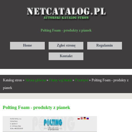
Polting Foam - produkty z pianek
Home
Zgłoś stronę
Regulamin
Kontakt
Katalog stron »
Strona główna
»
Firmy wg branż
»
Przemysł
» Polting Foam - produkty z
pianek
Polting Foam - produkty z pianek