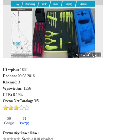
ID wpisu:
1862
Dodano:
09.08.2016
Kliknięć:
3
Wyświetleń:
1556
CTR:
0.19%
Ocena
NetCatalog
:
3
/
5
56
61
Ocena użytkowników:
Średnia 0 (0 głosów)