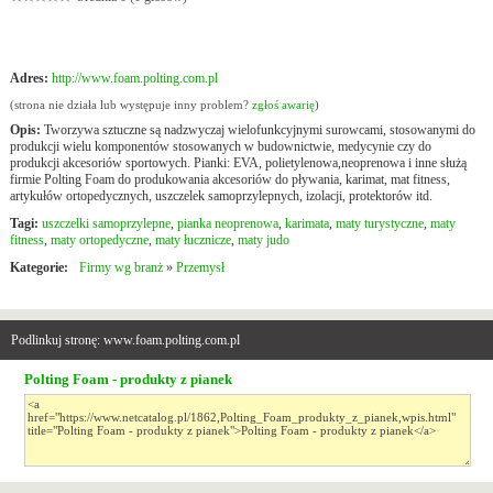
Adres:
http://www.foam.polting.com.pl
(strona nie działa lub występuje inny problem?
zgłoś awarię
)
Opis:
Tworzywa sztuczne są nadzwyczaj wielofunkcyjnymi surowcami, stosowanymi do
produkcji wielu komponentów stosowanych w budownictwie, medycynie czy do
produkcji akcesoriów sportowych. Pianki: EVA, polietylenowa,neoprenowa i inne służą
firmie Polting Foam do produkowania akcesoriów do pływania, karimat, mat fitness,
artykułów ortopedycznych, uszczelek samoprzylepnych, izolacji, protektorów itd.
Tagi:
uszczelki samoprzylepne
,
pianka neoprenowa
,
karimata
,
maty turystyczne
,
maty
fitness
,
maty ortopedyczne
,
maty łucznicze
,
maty judo
Kategorie:
Firmy wg branż
»
Przemysł
Podlinkuj stronę: www.foam.polting.com.pl
Polting Foam - produkty z pianek