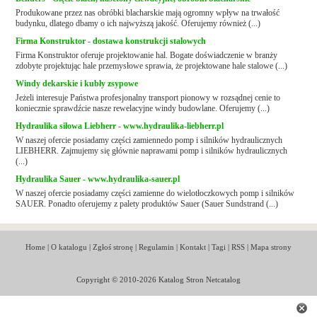
Produkowane przez nas obróbki blacharskie mają ogromny wpływ na trwałość
budynku, dlatego dbamy o ich najwyższą jakość. Oferujemy również (...)
Firma Konstruktor - dostawa konstrukcji stalowych
Firma Konstruktor oferuje projektowanie hal. Bogate doświadczenie w branży
zdobyte projektując hale przemysłowe sprawia, że projektowane hale stalowe (...)
Windy dekarskie i kubły zsypowe
Jeżeli interesuje Państwa profesjonalny transport pionowy w rozsądnej cenie to
koniecznie sprawdźcie nasze rewelacyjne windy budowlane. Oferujemy (...)
Hydraulika siłowa Liebherr - www.hydraulika-liebherr.pl
W naszej ofercie posiadamy części zamiennedo pomp i silników hydraulicznych
LIEBHERR. Zajmujemy się głównie naprawami pomp i silników hydraulicznych
(...)
Hydraulika Sauer - www.hydraulika-sauer.pl
W naszej ofercie posiadamy części zamienne do wielotłoczkowych pomp i silników
SAUER. Ponadto oferujemy z palety produktów Sauer (Sauer Sundstrand (...)
Home
|
O katalogu
|
Zgłoś stronę
|
Regulamin
|
Kontakt
|
Tagi
|
RSS
|
Mapa strony
Copyright © 2010-2026 Katalog Stron Netcatalog