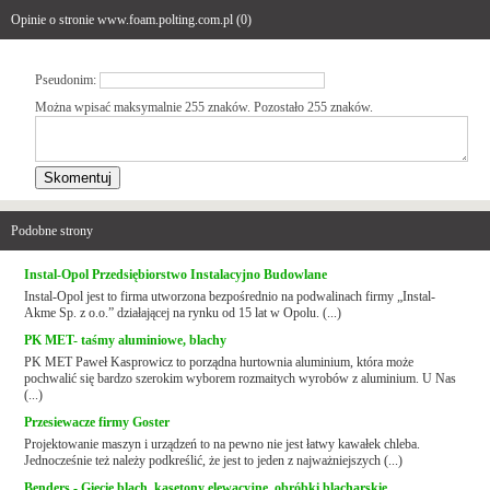
Opinie o stronie www.foam.polting.com.pl (
0
)
Pseudonim:
Można wpisać maksymalnie 255 znaków. Pozostało
255
znaków.
Podobne strony
Instal-Opol Przedsiębiorstwo Instalacyjno Budowlane
Instal-Opol jest to firma utworzona bezpośrednio na podwalinach firmy „Instal-
Akme Sp. z o.o.” działającej na rynku od 15 lat w Opolu. (...)
PK MET- taśmy aluminiowe, blachy
PK MET Paweł Kasprowicz to porządna hurtownia aluminium, która może
pochwalić się bardzo szerokim wyborem rozmaitych wyrobów z aluminium. U Nas
(...)
Przesiewacze firmy Goster
Projektowanie maszyn i urządzeń to na pewno nie jest łatwy kawałek chleba.
Jednocześnie też należy podkreślić, że jest to jeden z najważniejszych (...)
Benders - Gięcie blach, kasetony elewacyjne, obróbki blacharskie