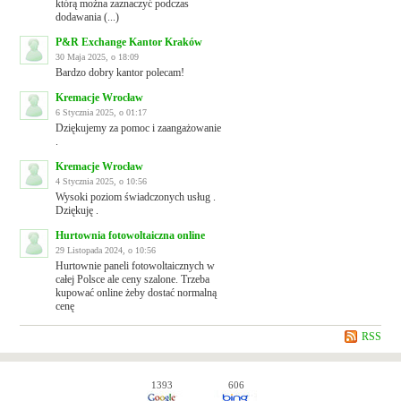
którą można zaznaczyć podczas
dodawania (...)
P&R Exchange Kantor Kraków
30 Maja 2025, o 18:09
Bardzo dobry kantor polecam!
Kremacje Wrocław
6 Stycznia 2025, o 01:17
Dziękujemy za pomoc i zaangażowanie
.
Kremacje Wrocław
4 Stycznia 2025, o 10:56
Wysoki poziom świadczonych usług .
Dziękuję .
Hurtownia fotowoltaiczna online
29 Listopada 2024, o 10:56
Hurtownie paneli fotowoltaicznych w
całej Polsce ale ceny szalone. Trzeba
kupować online żeby dostać normalną
cenę
RSS
1393
606