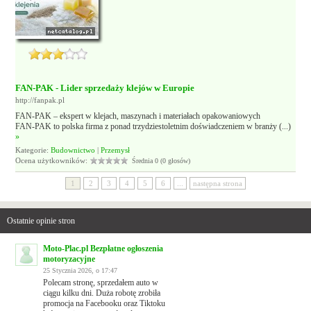
FAN-PAK - Lider sprzedaży klejów w Europie
http://fanpak.pl
FAN‑PAK – ekspert w klejach, maszynach i materiałach opakowaniowych
FAN‑PAK to polska firma z ponad trzydziestoletnim doświadczeniem w branży (...)
»
Kategorie:
Budownictwo
|
Przemysł
Ocena użytkowników:
Średnia 0 (0 głosów)
1
2
3
4
5
6
...
następna strona
Ostatnie opinie stron
Moto-Plac.pl Bezpłatne ogłoszenia
motoryzacyjne
25 Stycznia 2026, o 17:47
Polecam stronę, sprzedałem auto w
ciągu kilku dni. Duża robotę zrobiła
promocja na Facebooku oraz Tiktoku