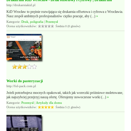
http://drukarniakid.pl
KiD Wrocław to prężnie rozwijająca się drukarnia offsetowa i cyfrowa z Wrocławia.
Nasz zespół ambitnych profesjonalistów ciężko pracuje, aby (...)
»
Kategorie:
Druk, poligrafia
|
Przemysł
Ocena użytkowników:
Średnia 0 (0 głosów)
Worki do pasteryzacji
http://fol-pack.com.pl
Jeżeli potrzebujesz mocnych opakowań, takich jak woreczki próżniowe moletowane,
jak najszybciej przejrzyj naszą ofertę. Oferujemy nowoczesne worki (...)
»
Kategorie:
Przemysł
|
Artykuły dla domu
Ocena użytkowników:
Średnia 5 (1 głosów)