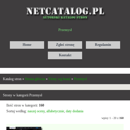
Przemysł
Home
Zgłoś stronę
Regulamin
Kontakt
Katalog stron »
Strona główna
»
Firmy wg branż
»
Przemysł
Strony w kategorii Przemysł
Ilość stron w kategorii:
160
Sortuj według:
naszej oceny
,
alfabetycznie
,
daty dodania
wpisy 1 - 20 z
160