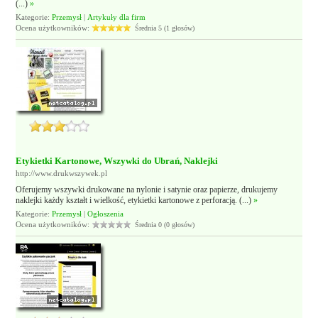
(...)
»
Kategorie:
Przemysł
|
Artykuły dla firm
Ocena użytkowników:
Średnia 5 (1 głosów)
Etykietki Kartonowe, Wszywki do Ubrań, Naklejki
http://www.drukwszywek.pl
Oferujemy wszywki drukowane na nylonie i satynie oraz papierze, drukujemy
naklejki każdy kształt i wielkość, etykietki kartonowe z perforacją. (...)
»
Kategorie:
Przemysł
|
Ogłoszenia
Ocena użytkowników:
Średnia 0 (0 głosów)