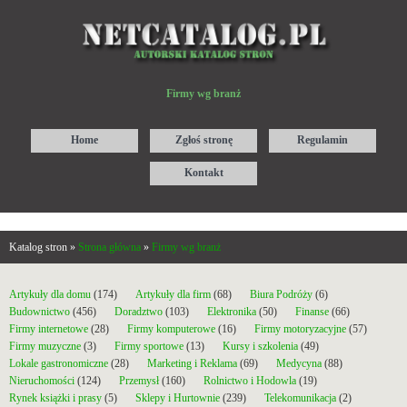
Firmy wg branż
Home
Zgłoś stronę
Regulamin
Kontakt
Katalog stron »
Strona główna
»
Firmy wg branż
Artykuły dla domu
(174)
Artykuły dla firm
(68)
Biura Podróży
(6)
Budownictwo
(456)
Doradztwo
(103)
Elektronika
(50)
Finanse
(66)
Firmy internetowe
(28)
Firmy komputerowe
(16)
Firmy motoryzacyjne
(57)
Firmy muzyczne
(3)
Firmy sportowe
(13)
Kursy i szkolenia
(49)
Lokale gastronomiczne
(28)
Marketing i Reklama
(69)
Medycyna
(88)
Nieruchomości
(124)
Przemysł
(160)
Rolnictwo i Hodowla
(19)
Rynek książki i prasy
(5)
Sklepy i Hurtownie
(239)
Telekomunikacja
(2)