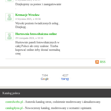
Dziękujemy za pomoc i zaangażowanie
.
Kremacje Wrocław
4 Stycznia 2025, o 10:56
Wysoki poziom świadczonych usług .
Dziękuję .
Hurtownia fotowoltaiczna online
29 Listopada 2024, o 10:56
Hurtownie paneli fotowoltaicznych w
całej Polsce ale ceny szalone. Trzeba
kupować online żeby dostać normalną
cenę
RSS
7104
4227
Katalog poleca
controlwebs.pl
- Autorski katalog stron, codziennie moderowany i aktualizowany.
catalog4you.pl
- Nowoczesny katalog, moderowany z ocenami i opiniami.