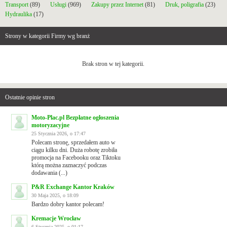
Transport
(89)
Usługi
(969)
Zakupy przez Internet
(81)
Druk, poligrafia
(23)
Hydraulika
(17)
Strony w kategorii Firmy wg branż
Brak stron w tej kategorii.
Ostatnie opinie stron
Moto-Plac.pl Bezpłatne ogłoszenia
motoryzacyjne
25 Stycznia 2026, o 17:47
Polecam stronę, sprzedałem auto w
ciągu kilku dni. Duża robotę zrobiła
promocja na Facebooku oraz Tiktoku
którą można zaznaczyć podczas
dodawania (...)
P&R Exchange Kantor Kraków
30 Maja 2025, o 18:09
Bardzo dobry kantor polecam!
Kremacje Wrocław
6 Stycznia 2025, o 01:17