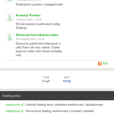
Dziękujemy za pomoc i zaangażowanie
.
Kremacje Wrocław
4 Stycznia 2025, o 10:56
Wysoki poziom świadczonych usług .
Dziękuję .
Hurtownia fotowoltaiczna online
29 Listopada 2024, o 10:56
Hurtownie paneli fotowoltaicznych w
całej Polsce ale ceny szalone. Trzeba
kupować online żeby dostać normalną
cenę
RSS
7104
4227
Katalog poleca
controlwebs.pl
- Autorski katalog stron, codziennie moderowany i aktualizowany.
catalog4you.pl
- Nowoczesny katalog, moderowany z ocenami i opiniami.