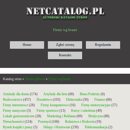
Firmy wg branż
Home
Zgłoś stronę
Regulamin
Kontakt
Katalog stron »
Strona główna
»
Firmy wg branż
Artykuły dla domu
(174)
Artykuły dla firm
(68)
Biura Podróży
(6)
Budownictwo
(457)
Doradztwo
(103)
Elektronika
(50)
Finanse
(66)
Firmy internetowe
(28)
Firmy komputerowe
(16)
Firmy motoryzacyjne
(57)
Firmy muzyczne
(3)
Firmy sportowe
(13)
Kursy i szkolenia
(49)
Lokale gastronomiczne
(28)
Marketing i Reklama
(69)
Medycyna
(88)
Nieruchomości
(124)
Przemysł
(160)
Rolnictwo i Hodowla
(19)
Rynek książki i prasy
(5)
Sklepy i Hurtownie
(239)
Telekomunikacja
(2)