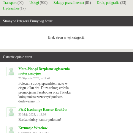
Transport
(90)
Usługi
(969)
Zakupy przez Internet
(81)
Druk, poligrafia
(23)
Hydraulika
(17)
Strony w kategorii Firmy wg branż
Brak stron w tej kategorii.
Ostatnie opinie stron
Moto-Plac.pl Bezpłatne ogłoszenia
motoryzacyjne
25 Stycznia 2026, o 17:47
Polecam stronę, sprzedałem auto w
ciągu kilku dni. Duża robotę zrobiła
promocja na Facebooku oraz Tiktoku
którą można zaznaczyć podczas
dodawania (...)
P&R Exchange Kantor Kraków
30 Maja 2025, o 18:09
Bardzo dobry kantor polecam!
Kremacje Wrocław
6 Stycznia 2025, o 01:17