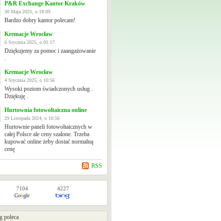
P&R Exchange Kantor Kraków
30 Maja 2025, o 18:09
Bardzo dobry kantor polecam!
Kremacje Wrocław
6 Stycznia 2025, o 01:17
Dziękujemy za pomoc i zaangażowanie
.
Kremacje Wrocław
4 Stycznia 2025, o 10:56
Wysoki poziom świadczonych usług .
Dziękuję .
Hurtownia fotowoltaiczna online
29 Listopada 2024, o 10:56
Hurtownie paneli fotowoltaicznych w
całej Polsce ale ceny szalone. Trzeba
kupować online żeby dostać normalną
cenę
RSS
7104
4227
g poleca