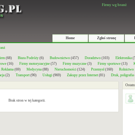
Firmy wg branż
Home
Zgłoś stronę
ranż
firm
(68)
Biura Podróży
(6)
Budownictwo
(457)
Doradztwo
(103)
Elektronika
(
rowe
(16)
Firmy motoryzacyjne
(57)
Firmy muzyczne
(3)
Firmy sportowe
(13)
K
i Reklama
(69)
Medycyna
(88)
Nieruchomości
(124)
Przemysł
(160)
Rolnictwo
cja
(2)
Transport
(90)
Usługi
(969)
Zakupy przez Internet
(81)
Druk, poligrafia
Ostatn
Brak stron w tej kategorii.