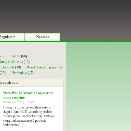
Regulamin
Kontakt
50)
Finanse
(66)
ursy i szkolenia
(49)
 i Hodowla
(19)
Rynek książki i prasy
(5)
(23)
Hydraulika
(17)
ie opinie stron
Moto-Plac.pl Bezpłatne ogłoszenia
motoryzacyjne
25 Stycznia 2026, o 17:47
Polecam stronę, sprzedałem auto w
ciągu kilku dni. Duża robotę zrobiła
promocja na Facebooku oraz Tiktoku
którą można zaznaczyć podczas
dodawania (...)