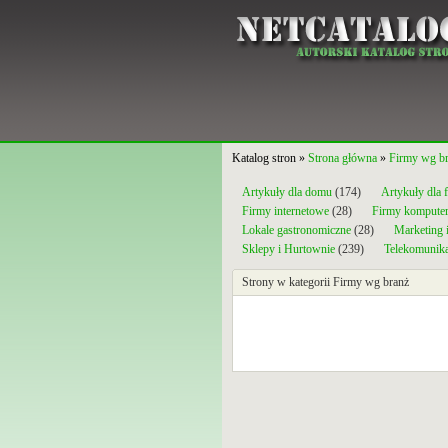
Katalog stron »
Strona główna
»
Firmy wg b
Artykuły dla domu
(174)
Artykuły dla 
Firmy internetowe
(28)
Firmy kompute
Lokale gastronomiczne
(28)
Marketing 
Sklepy i Hurtownie
(239)
Telekomunika
Strony w kategorii Firmy wg branż