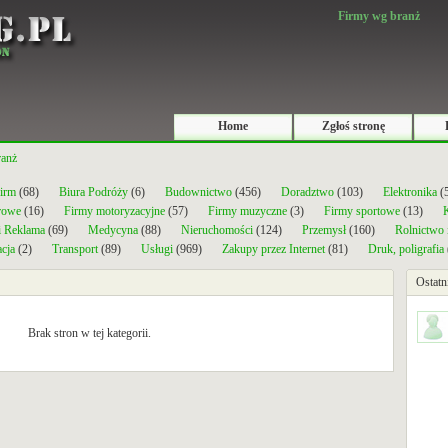
Firmy wg branż
Home
Zgłoś stronę
ranż
firm
(68)
Biura Podróży
(6)
Budownictwo
(456)
Doradztwo
(103)
Elektronika
(
rowe
(16)
Firmy motoryzacyjne
(57)
Firmy muzyczne
(3)
Firmy sportowe
(13)
K
i Reklama
(69)
Medycyna
(88)
Nieruchomości
(124)
Przemysł
(160)
Rolnictwo
cja
(2)
Transport
(89)
Usługi
(969)
Zakupy przez Internet
(81)
Druk, poligrafia
Ostatn
Brak stron w tej kategorii.