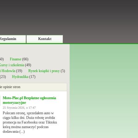
Regulamin
Kontakt
50)
Finanse
(66)
ursy i szkolenia
(49)
 i Hodowla
(19)
Rynek książki i prasy
(5)
(23)
Hydraulika
(17)
ie opinie stron
Moto-Plac.pl Bezpłatne ogłoszenia
motoryzacyjne
25 Stycznia 2026, o 17:47
Polecam stronę, sprzedałem auto w
ciągu kilku dni. Duża robotę zrobiła
promocja na Facebooku oraz Tiktoku
którą można zaznaczyć podczas
dodawania (...)