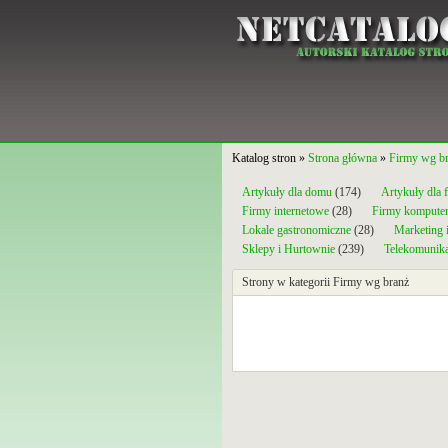
Katalog stron »
Strona główna
»
Firmy wg b
Artykuły dla domu
(174)
Artykuły dla 
Firmy internetowe
(28)
Firmy kompute
Lokale gastronomiczne
(28)
Marketing 
Sklepy i Hurtownie
(239)
Telekomunika
Strony w kategorii Firmy wg branż