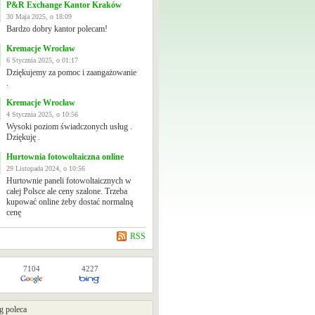
P&R Exchange Kantor Kraków
30 Maja 2025, o 18:09
Bardzo dobry kantor polecam!
Kremacje Wrocław
6 Stycznia 2025, o 01:17
Dziękujemy za pomoc i zaangażowanie
.
Kremacje Wrocław
4 Stycznia 2025, o 10:56
Wysoki poziom świadczonych usług .
Dziękuję .
Hurtownia fotowoltaiczna online
29 Listopada 2024, o 10:56
Hurtownie paneli fotowoltaicznych w
całej Polsce ale ceny szalone. Trzeba
kupować online żeby dostać normalną
cenę
RSS
7104
4227
g poleca