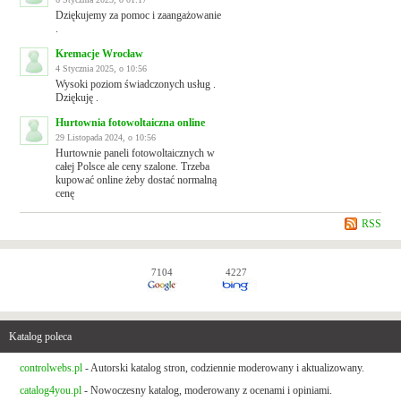
Dziękujemy za pomoc i zaangażowanie
.
Kremacje Wrocław
4 Stycznia 2025, o 10:56
Wysoki poziom świadczonych usług .
Dziękuję .
Hurtownia fotowoltaiczna online
29 Listopada 2024, o 10:56
Hurtownie paneli fotowoltaicznych w
całej Polsce ale ceny szalone. Trzeba
kupować online żeby dostać normalną
cenę
RSS
7104
4227
Katalog poleca
controlwebs.pl
- Autorski katalog stron, codziennie moderowany i aktualizowany.
catalog4you.pl
- Nowoczesny katalog, moderowany z ocenami i opiniami.