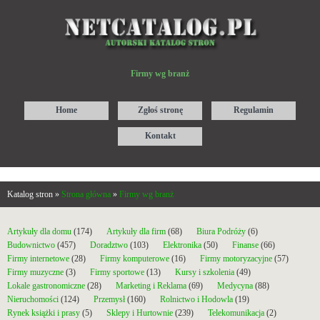
Firmy wg branż
Home
Zgłoś stronę
Regulamin
Kontakt
Katalog stron »
Strona główna
»
Firmy wg branż
Artykuły dla domu
(174)
Artykuły dla firm
(68)
Biura Podróży
(6)
Budownictwo
(457)
Doradztwo
(103)
Elektronika
(50)
Finanse
(66)
Firmy internetowe
(28)
Firmy komputerowe
(16)
Firmy motoryzacyjne
(57)
Firmy muzyczne
(3)
Firmy sportowe
(13)
Kursy i szkolenia
(49)
Lokale gastronomiczne
(28)
Marketing i Reklama
(69)
Medycyna
(88)
Nieruchomości
(124)
Przemysł
(160)
Rolnictwo i Hodowla
(19)
Rynek książki i prasy
(5)
Sklepy i Hurtownie
(239)
Telekomunikacja
(2)