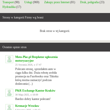
Transport
(90)
Usługi
(969)
Zakupy przez Internet
(81)
Druk, poligrafia
(23)
Hydraulika
(17)
Strony w kategorii Firmy wg branż
Brak stron w tej kategorii.
Ostatnie opinie stron
Moto-Plac.pl Bezpłatne ogłoszenia
motoryzacyjne
25 Stycznia 2026, o 17:47
Polecam stronę, sprzedałem auto w
ciągu kilku dni. Duża robotę zrobiła
promocja na Facebooku oraz Tiktoku
którą można zaznaczyć podczas
dodawania (...)
P&R Exchange Kantor Kraków
30 Maja 2025, o 18:09
Bardzo dobry kantor polecam!
Kremacje Wrocław
6 Stycznia 2025, o 01:17