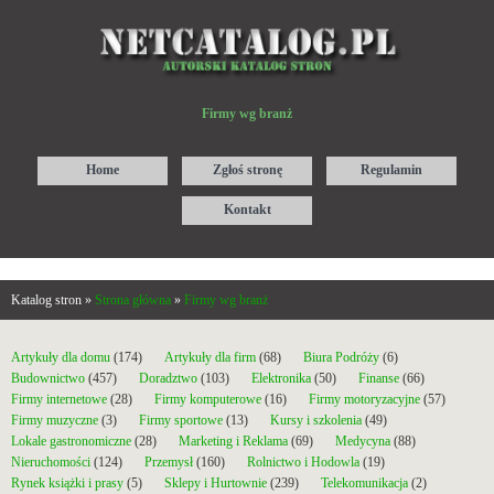
Firmy wg branż
Home
Zgłoś stronę
Regulamin
Kontakt
Katalog stron »
Strona główna
»
Firmy wg branż
Artykuły dla domu
(174)
Artykuły dla firm
(68)
Biura Podróży
(6)
Budownictwo
(457)
Doradztwo
(103)
Elektronika
(50)
Finanse
(66)
Firmy internetowe
(28)
Firmy komputerowe
(16)
Firmy motoryzacyjne
(57)
Firmy muzyczne
(3)
Firmy sportowe
(13)
Kursy i szkolenia
(49)
Lokale gastronomiczne
(28)
Marketing i Reklama
(69)
Medycyna
(88)
Nieruchomości
(124)
Przemysł
(160)
Rolnictwo i Hodowla
(19)
Rynek książki i prasy
(5)
Sklepy i Hurtownie
(239)
Telekomunikacja
(2)