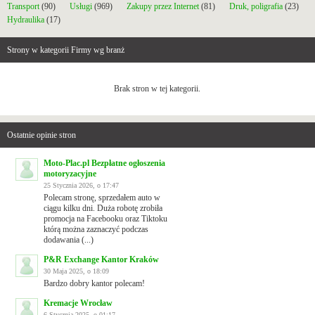
Transport
(90)
Usługi
(969)
Zakupy przez Internet
(81)
Druk, poligrafia
(23)
Hydraulika
(17)
Strony w kategorii Firmy wg branż
Brak stron w tej kategorii.
Ostatnie opinie stron
Moto-Plac.pl Bezpłatne ogłoszenia
motoryzacyjne
25 Stycznia 2026, o 17:47
Polecam stronę, sprzedałem auto w
ciągu kilku dni. Duża robotę zrobiła
promocja na Facebooku oraz Tiktoku
którą można zaznaczyć podczas
dodawania (...)
P&R Exchange Kantor Kraków
30 Maja 2025, o 18:09
Bardzo dobry kantor polecam!
Kremacje Wrocław
6 Stycznia 2025, o 01:17