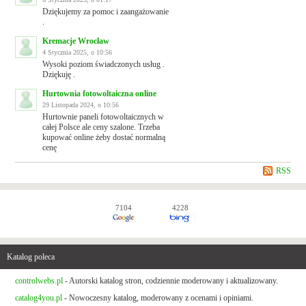
Dziękujemy za pomoc i zaangażowanie
.
Kremacje Wrocław
4 Stycznia 2025, o 10:56
Wysoki poziom świadczonych usług .
Dziękuję .
Hurtownia fotowoltaiczna online
29 Listopada 2024, o 10:56
Hurtownie paneli fotowoltaicznych w
całej Polsce ale ceny szalone. Trzeba
kupować online żeby dostać normalną
cenę
RSS
7104
4228
Katalog poleca
controlwebs.pl
- Autorski katalog stron, codziennie moderowany i aktualizowany.
catalog4you.pl
- Nowoczesny katalog, moderowany z ocenami i opiniami.