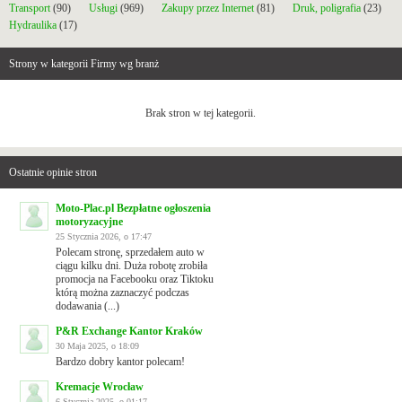
Transport
(90)
Usługi
(969)
Zakupy przez Internet
(81)
Druk, poligrafia
(23)
Hydraulika
(17)
Strony w kategorii Firmy wg branż
Brak stron w tej kategorii.
Ostatnie opinie stron
Moto-Plac.pl Bezpłatne ogłoszenia
motoryzacyjne
25 Stycznia 2026, o 17:47
Polecam stronę, sprzedałem auto w
ciągu kilku dni. Duża robotę zrobiła
promocja na Facebooku oraz Tiktoku
którą można zaznaczyć podczas
dodawania (...)
P&R Exchange Kantor Kraków
30 Maja 2025, o 18:09
Bardzo dobry kantor polecam!
Kremacje Wrocław
6 Stycznia 2025, o 01:17