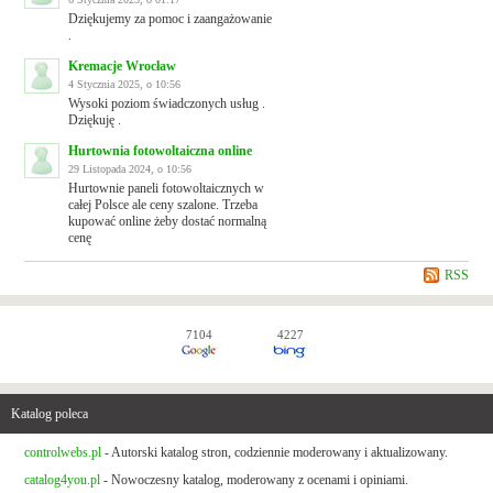
Dziękujemy za pomoc i zaangażowanie
.
Kremacje Wrocław
4 Stycznia 2025, o 10:56
Wysoki poziom świadczonych usług .
Dziękuję .
Hurtownia fotowoltaiczna online
29 Listopada 2024, o 10:56
Hurtownie paneli fotowoltaicznych w
całej Polsce ale ceny szalone. Trzeba
kupować online żeby dostać normalną
cenę
RSS
7104
4227
Katalog poleca
controlwebs.pl
- Autorski katalog stron, codziennie moderowany i aktualizowany.
catalog4you.pl
- Nowoczesny katalog, moderowany z ocenami i opiniami.