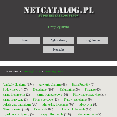
Firmy wg branż
Home
Zgłoś stronę
Regulamin
Kontakt
Katalog stron »
Strona główna
»
Firmy wg branż
Artykuły dla domu
(174)
Artykuły dla firm
(68)
Biura Podróży
(6)
Budownictwo
(457)
Doradztwo
(103)
Elektronika
(50)
Finanse
(66)
Firmy internetowe
(28)
Firmy komputerowe
(16)
Firmy motoryzacyjne
(57)
Firmy muzyczne
(3)
Firmy sportowe
(13)
Kursy i szkolenia
(49)
Lokale gastronomiczne
(28)
Marketing i Reklama
(69)
Medycyna
(88)
Nieruchomości
(124)
Przemysł
(160)
Rolnictwo i Hodowla
(19)
Rynek książki i prasy
(5)
Sklepy i Hurtownie
(239)
Telekomunikacja
(2)