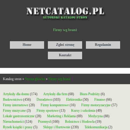
Firmy wg branż
Home
Zgłoś stronę
Regulamin
Kontakt
Katalog stron »
Strona główna
»
Firmy wg branż
Artykuły dla domu
(174)
Artykuły dla firm
(68)
Biura Podróży
(6)
Budownictwo
(456)
Doradztwo
(103)
Elektronika
(50)
Finanse
(66)
Firmy internetowe
(28)
Firmy komputerowe
(16)
Firmy motoryzacyjne
(57)
Firmy muzyczne
(3)
Firmy sportowe
(13)
Kursy i szkolenia
(49)
Lokale gastronomiczne
(28)
Marketing i Reklama
(69)
Medycyna
(88)
Nieruchomości
(124)
Przemysł
(160)
Rolnictwo i Hodowla
(19)
Rynek książki i prasy
(5)
Sklepy i Hurtownie
(239)
Telekomunikacja
(2)