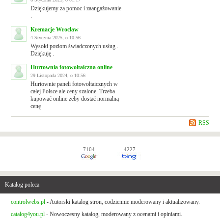
Dziękujemy za pomoc i zaangażowanie
.
Kremacje Wrocław
4 Stycznia 2025, o 10:56
Wysoki poziom świadczonych usług .
Dziękuję .
Hurtownia fotowoltaiczna online
29 Listopada 2024, o 10:56
Hurtownie paneli fotowoltaicznych w
całej Polsce ale ceny szalone. Trzeba
kupować online żeby dostać normalną
cenę
RSS
7104
4227
Katalog poleca
controlwebs.pl
- Autorski katalog stron, codziennie moderowany i aktualizowany.
catalog4you.pl
- Nowoczesny katalog, moderowany z ocenami i opiniami.