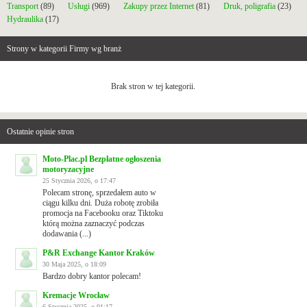
Transport
(89)
Usługi
(969)
Zakupy przez Internet
(81)
Druk, poligrafia
(23)
Hydraulika
(17)
Strony w kategorii Firmy wg branż
Brak stron w tej kategorii.
Ostatnie opinie stron
Moto-Plac.pl Bezpłatne ogłoszenia
motoryzacyjne
25 Stycznia 2026, o 17:47
Polecam stronę, sprzedałem auto w
ciągu kilku dni. Duża robotę zrobiła
promocja na Facebooku oraz Tiktoku
którą można zaznaczyć podczas
dodawania (...)
P&R Exchange Kantor Kraków
30 Maja 2025, o 18:09
Bardzo dobry kantor polecam!
Kremacje Wrocław
6 Stycznia 2025, o 01:17