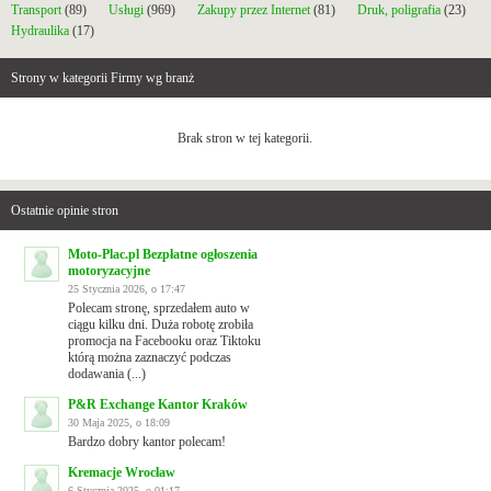
Transport
(89)
Usługi
(969)
Zakupy przez Internet
(81)
Druk, poligrafia
(23)
Hydraulika
(17)
Strony w kategorii Firmy wg branż
Brak stron w tej kategorii.
Ostatnie opinie stron
Moto-Plac.pl Bezpłatne ogłoszenia
motoryzacyjne
25 Stycznia 2026, o 17:47
Polecam stronę, sprzedałem auto w
ciągu kilku dni. Duża robotę zrobiła
promocja na Facebooku oraz Tiktoku
którą można zaznaczyć podczas
dodawania (...)
P&R Exchange Kantor Kraków
30 Maja 2025, o 18:09
Bardzo dobry kantor polecam!
Kremacje Wrocław
6 Stycznia 2025, o 01:17