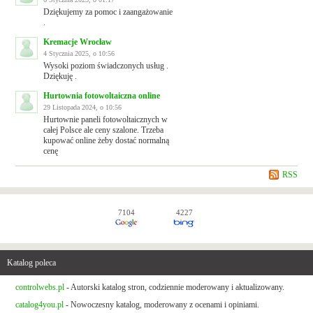
Dziękujemy za pomoc i zaangażowanie
.
Kremacje Wrocław
4 Stycznia 2025, o 10:56
Wysoki poziom świadczonych usług .
Dziękuję .
Hurtownia fotowoltaiczna online
29 Listopada 2024, o 10:56
Hurtownie paneli fotowoltaicznych w
całej Polsce ale ceny szalone. Trzeba
kupować online żeby dostać normalną
cenę
RSS
7104
4227
Katalog poleca
controlwebs.pl
- Autorski katalog stron, codziennie moderowany i aktualizowany.
catalog4you.pl
- Nowoczesny katalog, moderowany z ocenami i opiniami.