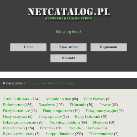
Firmy wg branż
Home
Zgłoś stronę
Regulamin
Kontakt
Katalog stron »
Strona główna
»
Firmy wg branż
Artykuły dla domu
(174)
Artykuły dla firm
(68)
Biura Podróży
(6)
Budownictwo
(456)
Doradztwo
(103)
Elektronika
(50)
Finanse
(66)
Firmy internetowe
(28)
Firmy komputerowe
(16)
Firmy motoryzacyjne
(57)
Firmy muzyczne
(3)
Firmy sportowe
(13)
Kursy i szkolenia
(49)
Lokale gastronomiczne
(28)
Marketing i Reklama
(69)
Medycyna
(88)
Nieruchomości
(124)
Przemysł
(160)
Rolnictwo i Hodowla
(19)
Rynek książki i prasy
(5)
Sklepy i Hurtownie
(239)
Telekomunikacja
(2)