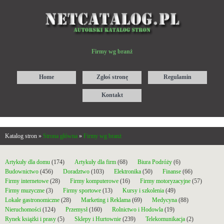
Firmy wg branż
Home
Zgłoś stronę
Regulamin
Kontakt
Katalog stron »
Strona główna
»
Firmy wg branż
Artykuły dla domu
(174)
Artykuły dla firm
(68)
Biura Podróży
(6)
Budownictwo
(456)
Doradztwo
(103)
Elektronika
(50)
Finanse
(66)
Firmy internetowe
(28)
Firmy komputerowe
(16)
Firmy motoryzacyjne
(57)
Firmy muzyczne
(3)
Firmy sportowe
(13)
Kursy i szkolenia
(49)
Lokale gastronomiczne
(28)
Marketing i Reklama
(69)
Medycyna
(88)
Nieruchomości
(124)
Przemysł
(160)
Rolnictwo i Hodowla
(19)
Rynek książki i prasy
(5)
Sklepy i Hurtownie
(239)
Telekomunikacja
(2)