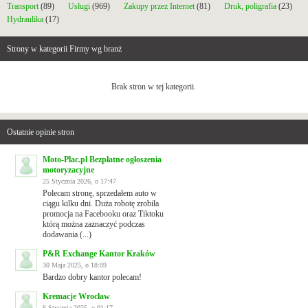
Transport
(89)
Usługi
(969)
Zakupy przez Internet
(81)
Druk, poligrafia
(23)
Hydraulika
(17)
Strony w kategorii Firmy wg branż
Brak stron w tej kategorii.
Ostatnie opinie stron
Moto-Plac.pl Bezpłatne ogłoszenia
motoryzacyjne
25 Stycznia 2026, o 17:47
Polecam stronę, sprzedałem auto w
ciągu kilku dni. Duża robotę zrobiła
promocja na Facebooku oraz Tiktoku
którą można zaznaczyć podczas
dodawania (...)
P&R Exchange Kantor Kraków
30 Maja 2025, o 18:09
Bardzo dobry kantor polecam!
Kremacje Wrocław
6 Stycznia 2025, o 01:17