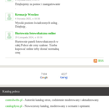
Dziękujemy za pomoc i zaangażowanie
.
Kremacje Wrocław
4 Stycznia 2025, o 10:56
Wysoki poziom świadczonych usług .
Dziękuję .
Hurtownia fotowoltaiczna online
29 Listopada 2024, o 10:56
Hurtownie paneli fotowoltaicznych w
całej Polsce ale ceny szalone. Trzeba
kupować online żeby dostać normalną
cenę
RSS
7104
4227
Katalog poleca
controlwebs.pl
- Autorski katalog stron, codziennie moderowany i aktualizowany.
catalog4you.pl
- Nowoczesny katalog, moderowany z ocenami i opiniami.