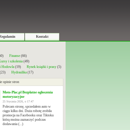
Regulamin
Kontakt
50)
Finanse
(66)
ursy i szkolenia
(49)
 i Hodowla
(19)
Rynek książki i prasy
(5)
(23)
Hydraulika
(17)
ie opinie stron
Moto-Plac.pl Bezpłatne ogłoszenia
motoryzacyjne
25 Stycznia 2026, o 17:47
Polecam stronę, sprzedałem auto w
ciągu kilku dni. Duża robotę zrobiła
promocja na Facebooku oraz Tiktoku
którą można zaznaczyć podczas
dodawania (...)