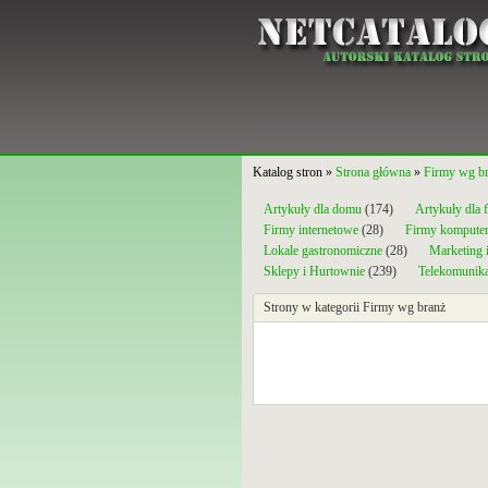
Katalog stron »
Strona główna
»
Firmy wg b
Artykuły dla domu
(174)
Artykuły dla 
Firmy internetowe
(28)
Firmy kompute
Lokale gastronomiczne
(28)
Marketing 
Sklepy i Hurtownie
(239)
Telekomunika
Strony w kategorii Firmy wg branż