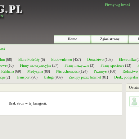
Firmy wg branż
Home
Zgłoś stronę
ranż
firm
(68)
Biura Podróży
(6)
Budownictwo
(457)
Doradztwo
(103)
Elektronika
(
rowe
(16)
Firmy motoryzacyjne
(57)
Firmy muzyczne
(3)
Firmy sportowe
(13)
K
i Reklama
(69)
Medycyna
(88)
Nieruchomości
(124)
Przemysł
(160)
Rolnictwo
cja
(2)
Transport
(90)
Usługi
(969)
Zakupy przez Internet
(81)
Druk, poligrafia
Ostatn
Brak stron w tej kategorii.