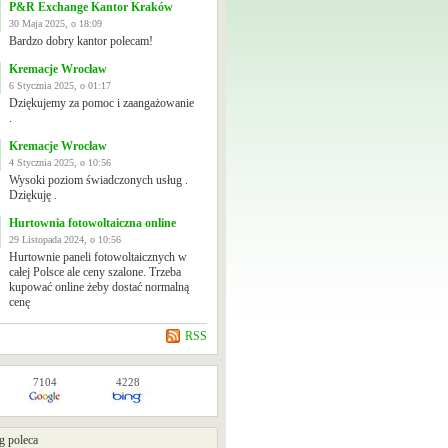
P&R Exchange Kantor Kraków
30 Maja 2025, o 18:09
Bardzo dobry kantor polecam!
Kremacje Wrocław
6 Stycznia 2025, o 01:17
Dziękujemy za pomoc i zaangażowanie
.
Kremacje Wrocław
4 Stycznia 2025, o 10:56
Wysoki poziom świadczonych usług .
Dziękuję .
Hurtownia fotowoltaiczna online
29 Listopada 2024, o 10:56
Hurtownie paneli fotowoltaicznych w
całej Polsce ale ceny szalone. Trzeba
kupować online żeby dostać normalną
cenę
RSS
7104
4228
g poleca