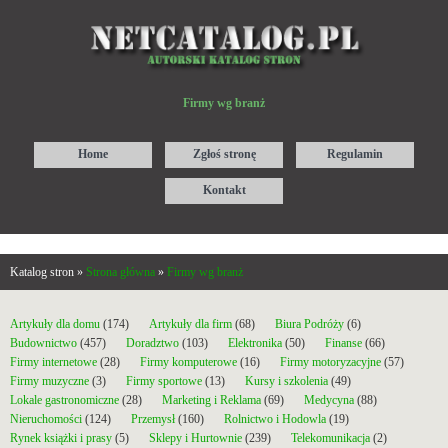
Firmy wg branż
Home
Zgłoś stronę
Regulamin
Kontakt
Katalog stron »
Strona główna
»
Firmy wg branż
Artykuły dla domu
(174)
Artykuły dla firm
(68)
Biura Podróży
(6)
Budownictwo
(457)
Doradztwo
(103)
Elektronika
(50)
Finanse
(66)
Firmy internetowe
(28)
Firmy komputerowe
(16)
Firmy motoryzacyjne
(57)
Firmy muzyczne
(3)
Firmy sportowe
(13)
Kursy i szkolenia
(49)
Lokale gastronomiczne
(28)
Marketing i Reklama
(69)
Medycyna
(88)
Nieruchomości
(124)
Przemysł
(160)
Rolnictwo i Hodowla
(19)
Rynek książki i prasy
(5)
Sklepy i Hurtownie
(239)
Telekomunikacja
(2)