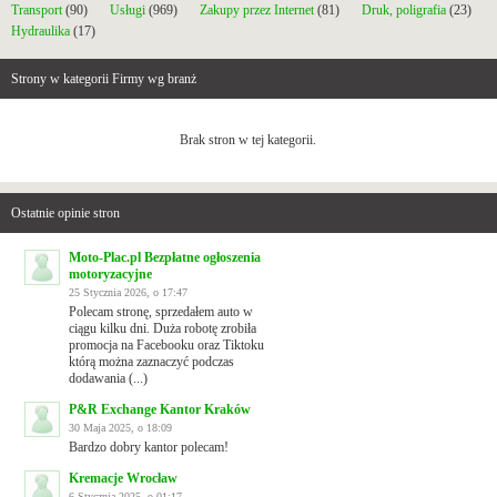
Transport
(90)
Usługi
(969)
Zakupy przez Internet
(81)
Druk, poligrafia
(23)
Hydraulika
(17)
Strony w kategorii Firmy wg branż
Brak stron w tej kategorii.
Ostatnie opinie stron
Moto-Plac.pl Bezpłatne ogłoszenia
motoryzacyjne
25 Stycznia 2026, o 17:47
Polecam stronę, sprzedałem auto w
ciągu kilku dni. Duża robotę zrobiła
promocja na Facebooku oraz Tiktoku
którą można zaznaczyć podczas
dodawania (...)
P&R Exchange Kantor Kraków
30 Maja 2025, o 18:09
Bardzo dobry kantor polecam!
Kremacje Wrocław
6 Stycznia 2025, o 01:17