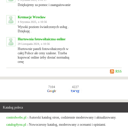
Dziękujemy za pomoc i zaangażowanie
.
Kremacje Wrocław
4 Stycznia 2025, o 10:56
Wysoki poziom świadczonych usług .
Dziękuję .
Hurtownia fotowoltaiczna online
29 Listopada 2024, o 10:56
Hurtownie paneli fotowoltaicznych w
całej Polsce ale ceny szalone. Trzeba
kupować online żeby dostać normalną
cenę
RSS
7104
4227
Katalog poleca
controlwebs.pl
- Autorski katalog stron, codziennie moderowany i aktualizowany.
catalog4you.pl
- Nowoczesny katalog, moderowany z ocenami i opiniami.