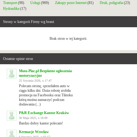
Transport
(90)
Usługi
(969)
Zakupy przez Internet
(81)
Druk, poligrafia
(23)
Hydraulika
(17)
Strony w kategorii Firmy wg branż
Brak stron w tej kategorii.
Ostatnie opinie stron
Moto-Plac.pl Bezpłatne ogłoszenia
motoryzacyjne
25 Stycznia 2026, o 17:47
Polecam stronę, sprzedałem auto w
ciągu kilku dni. Duża robotę zrobiła
promocja na Facebooku oraz Tiktoku
którą można zaznaczyć podczas
dodawania (...)
P&R Exchange Kantor Kraków
30 Maja 2025, o 18:09
Bardzo dobry kantor polecam!
Kremacje Wrocław
6 Stycznia 2025, o 01:17