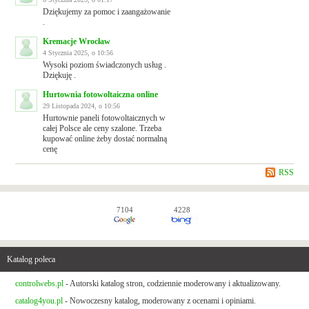
Dziękujemy za pomoc i zaangażowanie
.
Kremacje Wrocław
4 Stycznia 2025, o 10:56
Wysoki poziom świadczonych usług .
Dziękuję .
Hurtownia fotowoltaiczna online
29 Listopada 2024, o 10:56
Hurtownie paneli fotowoltaicznych w
całej Polsce ale ceny szalone. Trzeba
kupować online żeby dostać normalną
cenę
RSS
7104
4228
Katalog poleca
controlwebs.pl
- Autorski katalog stron, codziennie moderowany i aktualizowany.
catalog4you.pl
- Nowoczesny katalog, moderowany z ocenami i opiniami.