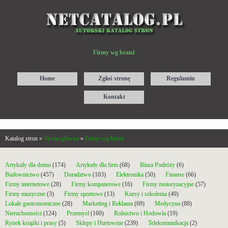
Firmy wg branż
Home
Zgłoś stronę
Regulamin
Kontakt
Katalog stron »
Strona główna
»
Firmy wg branż
Artykuły dla domu
(174)
Artykuły dla firm
(68)
Biura Podróży
(6)
Budownictwo
(457)
Doradztwo
(103)
Elektronika
(50)
Finanse
(66)
Firmy internetowe
(28)
Firmy komputerowe
(16)
Firmy motoryzacyjne
(57)
Firmy muzyczne
(3)
Firmy sportowe
(13)
Kursy i szkolenia
(49)
Lokale gastronomiczne
(28)
Marketing i Reklama
(69)
Medycyna
(88)
Nieruchomości
(124)
Przemysł
(160)
Rolnictwo i Hodowla
(19)
Rynek książki i prasy
(5)
Sklepy i Hurtownie
(239)
Telekomunikacja
(2)