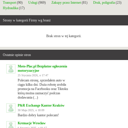
Transport
(90)
Usługi
(969)
Zakupy przez Internet
(81)
Druk, poligrafia
(23)
Hydraulika
(17)
Strony w kategorii Firmy wg branż
Brak stron w tej kategorii.
Ostatnie opinie stron
Moto-Plac.pl Bezpłatne ogłoszenia
motoryzacyjne
25 Stycznia 2026, o 17:47
Polecam stronę, sprzedałem auto w
ciągu kilku dni. Duża robotę zrobiła
promocja na Facebooku oraz Tiktoku
którą można zaznaczyć podczas
dodawania (...)
P&R Exchange Kantor Kraków
30 Maja 2025, o 18:09
Bardzo dobry kantor polecam!
Kremacje Wrocław
6 Stycznia 2025, o 01:17