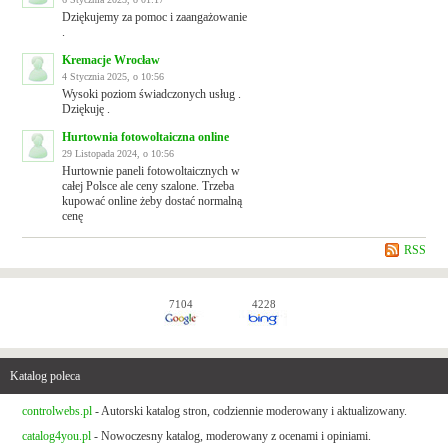
Dziękujemy za pomoc i zaangażowanie
.
Kremacje Wrocław
4 Stycznia 2025, o 10:56
Wysoki poziom świadczonych usług .
Dziękuję .
Hurtownia fotowoltaiczna online
29 Listopada 2024, o 10:56
Hurtownie paneli fotowoltaicznych w
całej Polsce ale ceny szalone. Trzeba
kupować online żeby dostać normalną
cenę
RSS
7104
4228
Katalog poleca
controlwebs.pl
- Autorski katalog stron, codziennie moderowany i aktualizowany.
catalog4you.pl
- Nowoczesny katalog, moderowany z ocenami i opiniami.