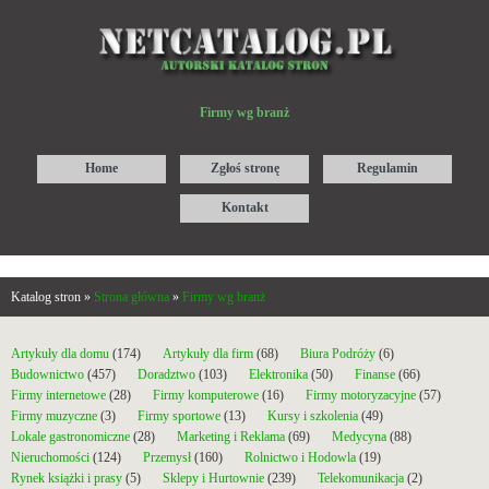
Firmy wg branż
Home
Zgłoś stronę
Regulamin
Kontakt
Katalog stron »
Strona główna
»
Firmy wg branż
Artykuły dla domu
(174)
Artykuły dla firm
(68)
Biura Podróży
(6)
Budownictwo
(457)
Doradztwo
(103)
Elektronika
(50)
Finanse
(66)
Firmy internetowe
(28)
Firmy komputerowe
(16)
Firmy motoryzacyjne
(57)
Firmy muzyczne
(3)
Firmy sportowe
(13)
Kursy i szkolenia
(49)
Lokale gastronomiczne
(28)
Marketing i Reklama
(69)
Medycyna
(88)
Nieruchomości
(124)
Przemysł
(160)
Rolnictwo i Hodowla
(19)
Rynek książki i prasy
(5)
Sklepy i Hurtownie
(239)
Telekomunikacja
(2)