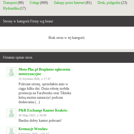
Transport
(89)
Usługi
(969)
Zakupy przez Internet
(81)
Druk, poligrafia
(23)
Hydraulika
(17)
Strony w kategorii Firmy wg branż
Brak stron w tej kategorii.
Ostatnie opinie stron
Moto-Plac.pl Bezpłatne ogłoszenia
motoryzacyjne
25 Stycznia 2026, o 17:47
Polecam stronę, sprzedałem auto w
ciągu kilku dni. Duża robotę zrobiła
promocja na Facebooku oraz Tiktoku
którą można zaznaczyć podczas
dodawania (...)
P&R Exchange Kantor Kraków
30 Maja 2025, o 18:09
Bardzo dobry kantor polecam!
Kremacje Wrocław
6 Stycznia 2025, o 01:17