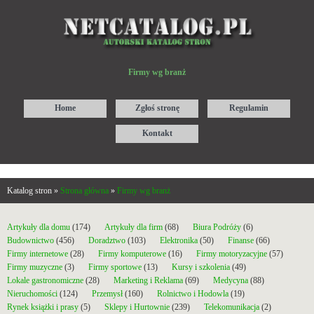
Firmy wg branż
Home
Zgłoś stronę
Regulamin
Kontakt
Katalog stron »
Strona główna
»
Firmy wg branż
Artykuły dla domu
(174)
Artykuły dla firm
(68)
Biura Podróży
(6)
Budownictwo
(456)
Doradztwo
(103)
Elektronika
(50)
Finanse
(66)
Firmy internetowe
(28)
Firmy komputerowe
(16)
Firmy motoryzacyjne
(57)
Firmy muzyczne
(3)
Firmy sportowe
(13)
Kursy i szkolenia
(49)
Lokale gastronomiczne
(28)
Marketing i Reklama
(69)
Medycyna
(88)
Nieruchomości
(124)
Przemysł
(160)
Rolnictwo i Hodowla
(19)
Rynek książki i prasy
(5)
Sklepy i Hurtownie
(239)
Telekomunikacja
(2)