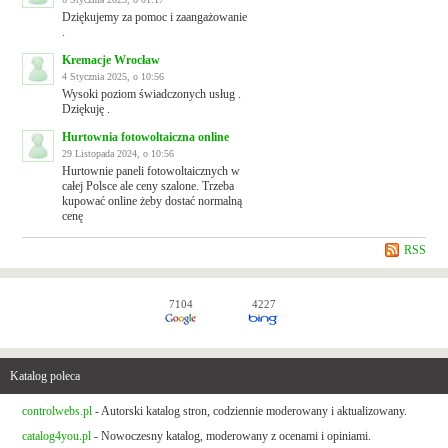
Dziękujemy za pomoc i zaangażowanie
.
Kremacje Wrocław
4 Stycznia 2025, o 10:56
Wysoki poziom świadczonych usług .
Dziękuję .
Hurtownia fotowoltaiczna online
29 Listopada 2024, o 10:56
Hurtownie paneli fotowoltaicznych w
całej Polsce ale ceny szalone. Trzeba
kupować online żeby dostać normalną
cenę
RSS
7104
4227
Katalog poleca
controlwebs.pl
- Autorski katalog stron, codziennie moderowany i aktualizowany.
catalog4you.pl
- Nowoczesny katalog, moderowany z ocenami i opiniami.