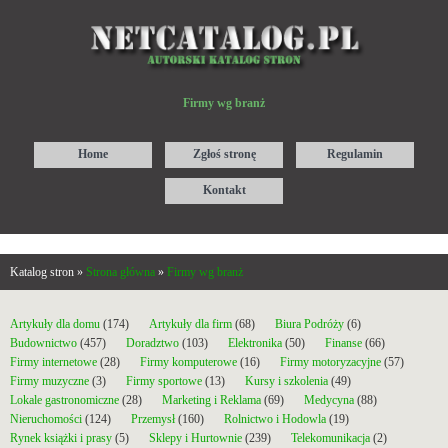
Firmy wg branż
Home
Zgłoś stronę
Regulamin
Kontakt
Katalog stron »
Strona główna
»
Firmy wg branż
Artykuły dla domu
(174)
Artykuły dla firm
(68)
Biura Podróży
(6)
Budownictwo
(457)
Doradztwo
(103)
Elektronika
(50)
Finanse
(66)
Firmy internetowe
(28)
Firmy komputerowe
(16)
Firmy motoryzacyjne
(57)
Firmy muzyczne
(3)
Firmy sportowe
(13)
Kursy i szkolenia
(49)
Lokale gastronomiczne
(28)
Marketing i Reklama
(69)
Medycyna
(88)
Nieruchomości
(124)
Przemysł
(160)
Rolnictwo i Hodowla
(19)
Rynek książki i prasy
(5)
Sklepy i Hurtownie
(239)
Telekomunikacja
(2)