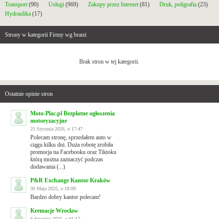
Transport
(90)
Usługi
(969)
Zakupy przez Internet
(81)
Druk, poligrafia
(23)
Hydraulika
(17)
Strony w kategorii Firmy wg branż
Brak stron w tej kategorii.
Ostatnie opinie stron
Moto-Plac.pl Bezpłatne ogłoszenia
motoryzacyjne
25 Stycznia 2026, o 17:47
Polecam stronę, sprzedałem auto w
ciągu kilku dni. Duża robotę zrobiła
promocja na Facebooku oraz Tiktoku
którą można zaznaczyć podczas
dodawania (...)
P&R Exchange Kantor Kraków
30 Maja 2025, o 18:09
Bardzo dobry kantor polecam!
Kremacje Wrocław
6 Stycznia 2025, o 01:17