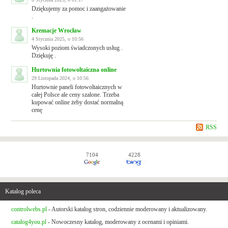
Dziękujemy za pomoc i zaangażowanie
.
Kremacje Wrocław
4 Stycznia 2025, o 10:56
Wysoki poziom świadczonych usług .
Dziękuję .
Hurtownia fotowoltaiczna online
29 Listopada 2024, o 10:56
Hurtownie paneli fotowoltaicznych w
całej Polsce ale ceny szalone. Trzeba
kupować online żeby dostać normalną
cenę
RSS
7104
4228
Katalog poleca
controlwebs.pl
- Autorski katalog stron, codziennie moderowany i aktualizowany.
catalog4you.pl
- Nowoczesny katalog, moderowany z ocenami i opiniami.