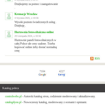
Dziękujemy za pomoc i zaangażowanie
.
Kremacje Wrocław
4 Stycznia 2025, o 10:56
Wysoki poziom świadczonych usług .
Dziękuję .
Hurtownia fotowoltaiczna online
29 Listopada 2024, o 10:56
Hurtownie paneli fotowoltaicznych w
całej Polsce ale ceny szalone. Trzeba
kupować online żeby dostać normalną
cenę
RSS
7104
4227
Katalog poleca
controlwebs.pl
- Autorski katalog stron, codziennie moderowany i aktualizowany.
catalog4you.pl
- Nowoczesny katalog, moderowany z ocenami i opiniami.