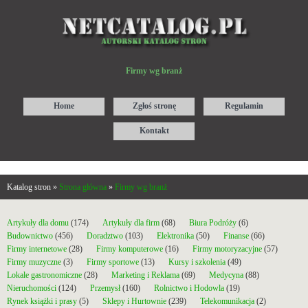
Firmy wg branż
Home
Zgłoś stronę
Regulamin
Kontakt
Katalog stron »
Strona główna
»
Firmy wg branż
Artykuły dla domu
(174)
Artykuły dla firm
(68)
Biura Podróży
(6)
Budownictwo
(456)
Doradztwo
(103)
Elektronika
(50)
Finanse
(66)
Firmy internetowe
(28)
Firmy komputerowe
(16)
Firmy motoryzacyjne
(57)
Firmy muzyczne
(3)
Firmy sportowe
(13)
Kursy i szkolenia
(49)
Lokale gastronomiczne
(28)
Marketing i Reklama
(69)
Medycyna
(88)
Nieruchomości
(124)
Przemysł
(160)
Rolnictwo i Hodowla
(19)
Rynek książki i prasy
(5)
Sklepy i Hurtownie
(239)
Telekomunikacja
(2)