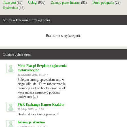
Transport
(89)
Usługi
(969)
Zakupy przez Internet
(81)
Druk, poligrafia
(23)
Hydraulika
(17)
Strony w kategorii Firmy wg branż
Brak stron w tej kategorii.
Ostatnie opinie stron
Moto-Plac.pl Bezpłatne ogłoszenia
motoryzacyjne
25 Stycznia 2026, o 17:47
Polecam stronę, sprzedałem auto w
ciągu kilku dni. Duża robotę zrobiła
promocja na Facebooku oraz Tiktoku
którą można zaznaczyć podczas
dodawania (...)
P&R Exchange Kantor Kraków
30 Maja 2025, o 18:09
Bardzo dobry kantor polecam!
Kremacje Wrocław
6 Stycznia 2025, o 01:17