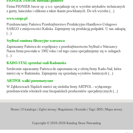
PIONIER JAWOR zderzaki gumowe
Firma PIONIER Jawor sp. z o.o. specjalizuje się w wyrobie artykułów technicznych
z gumy, kauczuku i silikonu a także tkanin powlekanych. Do ich wyrobu (...)
www.sargo.pl
Przedstawiamy Państwu Przedsiębiorstwo Produkcyjno-Handlowo-Usługowe
SARGO z miejscowości Kaliska. Zajmujemy się produkcją podpałek. U nas zakupią
(...)
Stylbud ramiona filtracyjne warszawa
Zapraszamy Państwa do współpracy z przedsiębiorstwem Stylbud z Warszawy.
Nasza firma powstała w 1992 roku i od tego czasu specjalizujemy się w usługach
(...)
KADO-STAL sprzedaż stali Radomsko
Serdecznie zapraszamy Państwa do zapoznania się z ofertą firmy Kado-Stal, która
mieści się w Radomsku. Zajmujemy się sprzedażą wyrobów hutniczych (...)
ARTPOL wałki pneumatyczne
W Ząbkowicach Śląskich mieści się siedziba firmy ARTPOL - wyłącznego
przedstawiciela włoskich oraz hiszpańskich producentów specjalistycznych (...)
Home
|
O katalogu
|
Zgłoś stronę
|
Regulamin
|
Kontakt
|
Tagi
|
RSS
|
Mapa strony
Copyright © 2010-2026 Katalog Stron Netcatalog