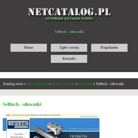
Selltech - siłowniki
Home
Zgłoś stronę
Regulamin
Kontakt
Katalog stron »
Strona główna
»
Firmy wg branż
»
Przemysł
» Selltech - siłowniki
Selltech - siłowniki