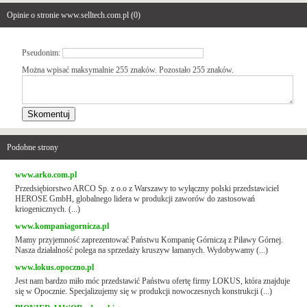
Opinie o stronie www.selltech.com.pl (
0
)
Pseudonim:
Można wpisać maksymalnie 255 znaków. Pozostało
255
znaków.
Podobne strony
www.arko.com.pl
Przedsiębiorstwo ARCO Sp. z o.o z Warszawy to wyłączny polski przedstawiciel
HEROSE GmbH, globalnego lidera w produkcji zaworów do zastosowań
kriogenicznych. (...)
www.kompaniagornicza.pl
Mamy przyjemność zaprezentować Państwu Kompanię Górniczą z Piławy Górnej.
Nasza działalność polega na sprzedaży kruszyw łamanych. Wydobywamy (...)
www.lokus.opoczno.pl
Jest nam bardzo miło móc przedstawić Państwu ofertę firmy LOKUS, która znajduje
się w Opocznie. Specjalizujemy się w produkcji nowoczesnych konstrukcji (...)