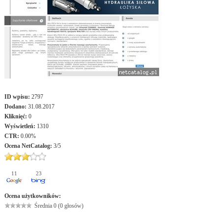
ID wpisu:
2797
Dodano:
31.08.2017
Kliknięć:
0
Wyświetleń:
1310
CTR:
0.00%
Ocena
NetCatalog
:
3
/
5
11
23
Ocena użytkowników:
Średnia 0 (0 głosów)