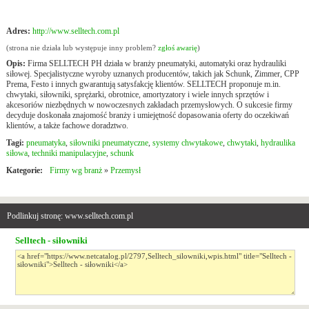
Adres:
http://www.selltech.com.pl
(strona nie działa lub występuje inny problem?
zgłoś awarię
)
Opis:
Firma SELLTECH PH działa w branży pneumatyki, automatyki oraz hydrauliki
siłowej. Specjalistyczne wyroby uznanych producentów, takich jak Schunk, Zimmer, CPP
Prema, Festo i innych gwarantują satysfakcję klientów. SELLTECH proponuje m.in.
chwytaki, siłowniki, sprężarki, obrotnice, amortyzatory i wiele innych sprzętów i
akcesoriów niezbędnych w nowoczesnych zakładach przemysłowych. O sukcesie firmy
decyduje doskonała znajomość branży i umiejętność dopasowania oferty do oczekiwań
klientów, a także fachowe doradztwo.
Tagi:
pneumatyka
,
siłowniki pneumatyczne
,
systemy chwytakowe
,
chwytaki
,
hydraulika
siłowa
,
techniki manipulacyjne
,
schunk
Kategorie:
Firmy wg branż
»
Przemysł
Podlinkuj stronę: www.selltech.com.pl
Selltech - siłowniki