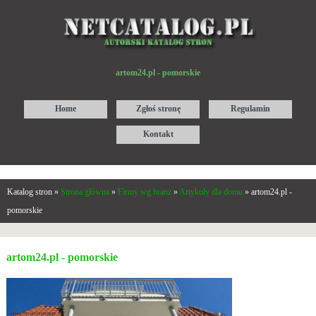
artom24.pl - pomorskie
Home
Zgłoś stronę
Regulamin
Kontakt
Katalog stron »
Strona główna
»
Firmy wg branż
»
Artykuły dla domu
» artom24.pl -
pomorskie
artom24.pl - pomorskie