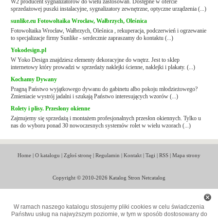
W2 producent sygnalizatorów do wielu zastosowań. Dostępne w ofercie
sprzedażowej puszki instalacyjne, sygnalizatory zewnętrzne, optyczne urządzenia (...)
sunlike.eu Fotowoltaika Wrocław, Wałbrzych, Oleśnica
Fotowoltaika Wrocław, Wałbrzych, Oleśnica , rekuperacja, podczerwień i ogrzewanie
to specjalizacje firmy Sunlike - serdecznie zapraszamy do kontaktu (...)
Yokodesign.pl
W Yoko Design znajdziesz elementy dekoracyjne do wnętrz. Jest to sklep
internetowy który prowadzi w sprzedaży naklejki ścienne, naklejki i plakaty. (...)
Kochamy Dywany
Pragną Państwo wyjątkowego dywanu do gabinetu albo pokoju młodzieżowego?
Zmieniacie wystrój jadalni i szukają Państwo interesujących wzorów (...)
Rolety i plisy. Przesłony okienne
Zajmujemy się sprzedażą i montażem profesjonalnych przesłon okiennych. Tylko u
nas do wyboru ponad 30 nowoczesnych systemów rolet w wielu wzorach (...)
Home
|
O katalogu
|
Zgłoś stronę
|
Regulamin
|
Kontakt
|
Tagi
|
RSS
|
Mapa strony
Copyright © 2010-2026 Katalog Stron Netcatalog
W ramach naszego katalogu stosujemy pliki cookies w celu świadczenia
Państwu usług na najwyższym poziomie, w tym w sposób dostosowany do