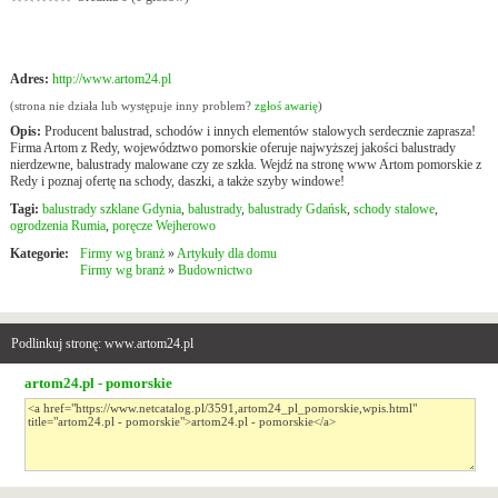
Adres:
http://www.artom24.pl
(strona nie działa lub występuje inny problem?
zgłoś awarię
)
Opis:
Producent balustrad, schodów i innych elementów stalowych serdecznie zaprasza!
Firma Artom z Redy, województwo pomorskie oferuje najwyższej jakości balustrady
nierdzewne, balustrady malowane czy ze szkła. Wejdź na stronę www Artom pomorskie z
Redy i poznaj ofertę na schody, daszki, a także szyby windowe!
Tagi:
balustrady szklane Gdynia
,
balustrady
,
balustrady Gdańsk
,
schody stalowe
,
ogrodzenia Rumia
,
poręcze Wejherowo
Kategorie:
Firmy wg branż
»
Artykuły dla domu
Firmy wg branż
»
Budownictwo
Podlinkuj stronę: www.artom24.pl
artom24.pl - pomorskie