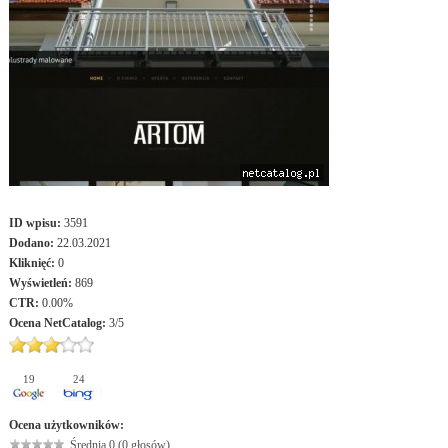
ID wpisu:
3591
Dodano:
22.03.2021
Kliknięć:
0
Wyświetleń:
869
CTR:
0.00%
Ocena
NetCatalog
:
3
/
5
19
24
Ocena użytkowników:
Średnia 0 (0 głosów)