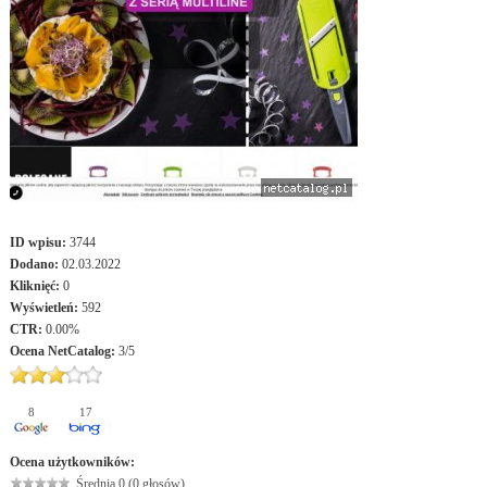
ID wpisu:
3744
Dodano:
02.03.2022
Kliknięć:
0
Wyświetleń:
592
CTR:
0.00%
Ocena
NetCatalog
:
3
/
5
8
17
Ocena użytkowników:
Średnia 0 (0 głosów)