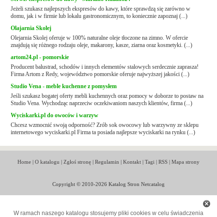
Jeżeli szukasz najlepszych ekspresów do kawy, które sprawdzą się zarówno w
domu, jak i w firmie lub lokalu gastronomicznym, to koniecznie zapoznaj (...)
Olajarnia Skolej
Olejarnia Skolej oferuje w 100% naturalne oleje tłoczone na zimno. W ofercie
znajdują się różnego rodzaju oleje, makarony, kasze, ziarna oraz kosmetyki. (...)
artom24.pl - pomorskie
Producent balustrad, schodów i innych elementów stalowych serdecznie zaprasza!
Firma Artom z Redy, województwo pomorskie oferuje najwyższej jakości (...)
Studio Vena - meble kuchenne z pomysłem
Jeśli szukasz bogatej oferty mebli kuchennych oraz pomocy w doborze to postaw na
Studio Vena. Wychodząc naprzeciw oczekiwaniom naszych klientów, firma (...)
Wyciskarki.pl do owoców i warzyw
Chcesz wzmocnić swoją odporność? Zrób sok owocowy lub warzywny ze sklepu
internetowego wyciskarki.pl Firma ta posiada najlepsze wyciskarki na rynku (...)
Home
|
O katalogu
|
Zgłoś stronę
|
Regulamin
|
Kontakt
|
Tagi
|
RSS
|
Mapa strony
Copyright © 2010-2026 Katalog Stron Netcatalog
W ramach naszego katalogu stosujemy pliki cookies w celu świadczenia