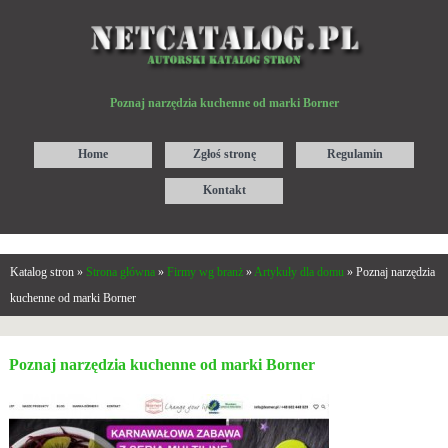
Poznaj narzędzia kuchenne od marki Borner
Home
Zgłoś stronę
Regulamin
Kontakt
Katalog stron »
Strona główna
»
Firmy wg branż
»
Artykuły dla domu
» Poznaj narzędzia
kuchenne od marki Borner
Poznaj narzędzia kuchenne od marki Borner