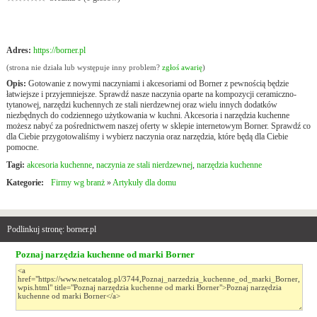
Adres:
https://borner.pl
(strona nie działa lub występuje inny problem?
zgłoś awarię
)
Opis:
Gotowanie z nowymi naczyniami i akcesoriami od Borner z pewnością będzie
łatwiejsze i przyjemniejsze. Sprawdź nasze naczynia oparte na kompozycji ceramiczno-
tytanowej, narzędzi kuchennych ze stali nierdzewnej oraz wielu innych dodatków
niezbędnych do codziennego użytkowania w kuchni. Akcesoria i narzędzia kuchenne
możesz nabyć za pośrednictwem naszej oferty w sklepie internetowym Borner. Sprawdź co
dla Ciebie przygotowaliśmy i wybierz naczynia oraz narzędzia, które będą dla Ciebie
pomocne.
Tagi:
akcesoria kuchenne
,
naczynia ze stali nierdzewnej
,
narzędzia kuchenne
Kategorie:
Firmy wg branż
»
Artykuły dla domu
Podlinkuj stronę: borner.pl
Poznaj narzędzia kuchenne od marki Borner