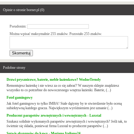
Opinie o stronie borner.pl (
0
)
Pseudonim:
Można wpisać maksymalnie 255 znaków. Pozostało
255
znaków.
Podobne strony
Drzwi prysznicowe, baterie, meble łazienkowe? WodneTrendy
Remontujesz łazienkę i nie wiesz za co się zabrać? W naszym sklepie znajdziesz
wszystko to co potrzebne do nowoczesnego wnętrza łazienki. Baterie, (...)
Fotel gamingowy
Jak fotel gamingowy to tylko IMBA! Stale dążymy by te stwierdzenie było oceną
subiektywną każdego gracza. Największym wyróżnieniem jest uznanie (...)
Producent parapetów zewnętrznych i wewnętrznych - Luxstal
Szukasz solidnie wykonanych parapetów zewnętrznych i wewnętrznych? Jeśli tak, to
świetnie się składa, ponieważ firma Luxstal to producent parapetów (...)
Serwis ekspresów do kawy - Mariano Italiano24