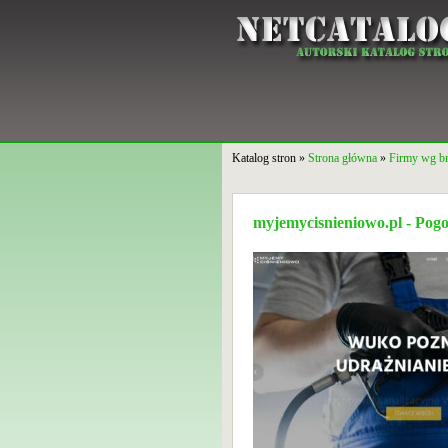
Katalog stron »
Strona główna
»
Firmy wg b
myjemycisnieniowo.pl - Pogo