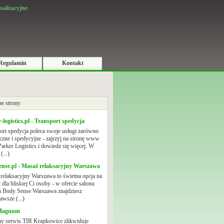
nalizacyjne
Regulamin
Kontakt
e strony
-logistics.pl - Transport spedycja
ort spedycja poleca swoje usługi zarówno
yczne i spedycyjne - zajrzyj na stronę www
Parker Logistics i dowiedz się więcej. W
(...)
ense.pl - Masaż relaksacyjny Warszawa
relaksacyjny Warszawa to świetna opcja na
 dla bliskiej Ci osoby - w ofercie salonu
 Body Sense Warszawa znajdziesz
awsze (...)
Magnum
y serwis TIR Krapkowice zlikwiduje