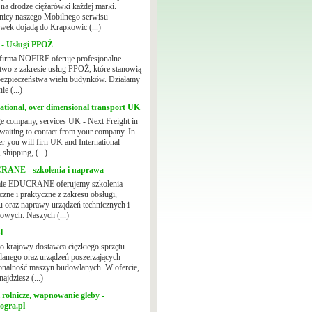
 na drodze ciężarówki każdej marki.
icy naszego Mobilnego serwisu
ówek dojadą do Krapkowic (...)
 - Usługi PPOŻ
firma NOFIRE oferuje profesjonalne
two z zakresie usług PPOŻ, które stanowią
 bezpieczeństwa wielu budynków. Działamy
ie (...)
ational, over dimensional transport UK
e company, services UK - Next Freight in
waiting to contact from your company. In
er you will firn UK and International
, shipping, (...)
ANE - szkolenia i naprawa
mie EDUCRANE oferujemy szkolenia
czne i praktyczne z zakresu obsługi,
u oraz naprawy urządzeń technicznych i
iowych. Naszych (...)
l
 krajowy dostawca ciężkiego sprzętu
anego oraz urządzeń poszerzających
onalność maszyn budowlanych. W ofercie,
najdziesz (...)
 rolnicze, wapnowanie gleby -
ogra.pl