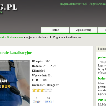
myjemycisnieniowo.pl - Pogotowie ka
Home
Zgłoś stronę
ranż
»
Budownictwo
» myjemycisnieniowo.pl - Pogotowie kanalizacyjne
Podobn
towie kanalizacyjne
parker
ID wpisu:
3821
Transp
logist
Dodano:
28.01.2023
firmy 
Kliknięć:
0
ofercie 
Wyświetleń:
501
bodys
CTR:
0.00%
Masaż 
Ocena
NetCatalog
:
3
/
5
prezent
masażu
najciek
6
10
PHS 
Mobiln