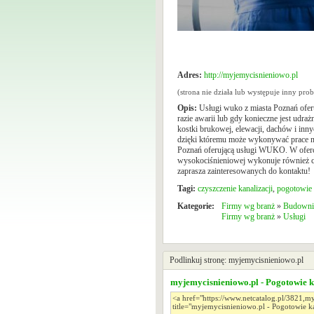
Adres:
http://myjemycisnieniowo.pl
(strona nie działa lub występuje inny pr
Opis:
Usługi wuko z miasta Poznań oferu
razie awarii lub gdy konieczne jest udraż
kostki brukowej, elewacji, dachów i in
dzięki któremu może wykonywać prace na
Poznań oferującą usługi WUKO. W oferci
wysokociśnieniowej wykonuje również cz
zaprasza zainteresowanych do kontaktu!
Tagi:
czyszczenie kanalizacji
,
pogotowie 
Kategorie:
Firmy wg branż
»
Budowni
Firmy wg branż
»
Usługi
Podlinkuj stronę: myjemycisnieniowo.pl
myjemycisnieniowo.pl - Pogotowie k