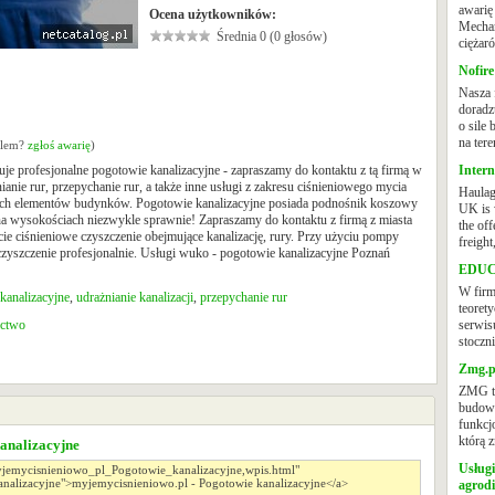
awarię
Ocena użytkowników:
Mechan
Średnia 0 (0 głosów)
ciężar
Nofire
Nasza 
doradz
o sile
na teren
oblem?
zgłoś awarię
)
je profesjonalne pogotowie kanalizacyjne - zapraszamy do kontaktu z tą firmą w
Intern
nianie rur, przepychanie rur, a także inne usługi z zakresu ciśnieniowego mycia
Haulag
nych elementów budynków. Pogotowie kanalizacyjne posiada podnośnik koszowy
UK is 
 wysokościach niezwykle sprawnie! Zapraszamy do kontaktu z firmą z miasta
the off
e ciśnieniowe czyszczenie obejmujące kanalizację, rury. Przy użyciu pompy
freight
yszczenie profesjonalnie. Usługi wuko - pogotowie kanalizacyjne Poznań
EDUCR
W fir
kanalizacyjne
,
udrażnianie kanalizacji
,
przepychanie rur
teorety
ctwo
serwis
stoczn
Zmg.p
ZMG to
budowl
funkcj
którą z
analizacyjne
Usługi
agrodi