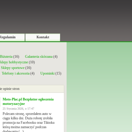
Regulamin
Kontakt
Biżuteria
(16)
Galanteria skórzana
(4)
klepy hobbystyczne
(10)
Sklepy sportowe
(16)
Telefony i akcesoria
(4)
Upominki
(15)
ie opinie stron
Moto-Plac.pl Bezpłatne ogłoszenia
motoryzacyjne
25 Stycznia 2026, o 17:47
Polecam stronę, sprzedałem auto w
ciągu kilku dni. Duża robotę zrobiła
promocja na Facebooku oraz Tiktoku
którą można zaznaczyć podczas
dodawania (...)