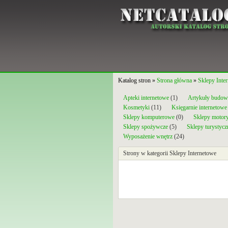
Katalog stron »
Strona główna
»
Sklepy Inte
Apteki internetowe
(1)
Artykuły budow
Kosmetyki
(11)
Księgarnie internetowe
Sklepy komputerowe
(0)
Sklepy motor
Sklepy spożywcze
(5)
Sklepy turystycz
Wyposażenie wnętrz
(24)
Strony w kategorii Sklepy Internetowe