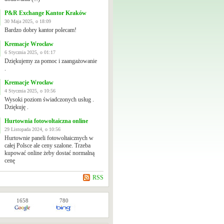
P&R Exchange Kantor Kraków
30 Maja 2025, o 18:09
Bardzo dobry kantor polecam!
Kremacje Wrocław
6 Stycznia 2025, o 01:17
Dziękujemy za pomoc i zaangażowanie
.
Kremacje Wrocław
4 Stycznia 2025, o 10:56
Wysoki poziom świadczonych usług .
Dziękuję .
Hurtownia fotowoltaiczna online
29 Listopada 2024, o 10:56
Hurtownie paneli fotowoltaicznych w
całej Polsce ale ceny szalone. Trzeba
kupować online żeby dostać normalną
cenę
RSS
1658
780