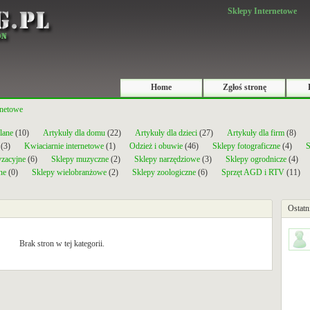
Sklepy Internetowe
Home
Zgłoś stronę
rnetowe
lane
(10)
Artykuły dla domu
(22)
Artykuły dla dzieci
(27)
Artykuły dla firm
(8)
(3)
Kwiaciarnie internetowe
(1)
Odzież i obuwie
(46)
Sklepy fotograficzne
(4)
S
yzacyjne
(6)
Sklepy muzyczne
(2)
Sklepy narzędziowe
(3)
Sklepy ogrodnicze
(4)
ne
(0)
Sklepy wielobranżowe
(2)
Sklepy zoologiczne
(6)
Sprzęt AGD i RTV
(11)
Ostatn
Brak stron w tej kategorii.