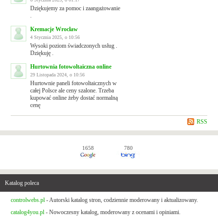
Dziękujemy za pomoc i zaangażowanie
.
Kremacje Wrocław
4 Stycznia 2025, o 10:56
Wysoki poziom świadczonych usług .
Dziękuję .
Hurtownia fotowoltaiczna online
29 Listopada 2024, o 10:56
Hurtownie paneli fotowoltaicznych w
całej Polsce ale ceny szalone. Trzeba
kupować online żeby dostać normalną
cenę
RSS
1658
780
Katalog poleca
controlwebs.pl
- Autorski katalog stron, codziennie moderowany i aktualizowany.
catalog4you.pl
- Nowoczesny katalog, moderowany z ocenami i opiniami.