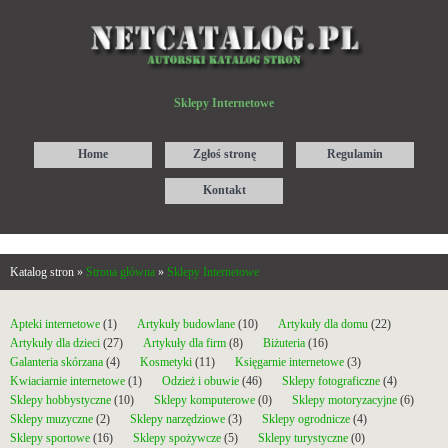
Sklepy Internetowe
Home
Zgłoś stronę
Regulamin
Kontakt
Katalog stron »
Strona główna
»
Sklepy Internetowe
Apteki internetowe
(1)
Artykuły budowlane
(10)
Artykuły dla domu
(22)
Artykuły dla dzieci
(27)
Artykuły dla firm
(8)
Biżuteria
(16)
Galanteria skórzana
(4)
Kosmetyki
(11)
Księgarnie internetowe
(3)
Kwiaciarnie internetowe
(1)
Odzież i obuwie
(46)
Sklepy fotograficzne
(4)
Sklepy hobbystyczne
(10)
Sklepy komputerowe
(0)
Sklepy motoryzacyjne
(6)
Sklepy muzyczne
(2)
Sklepy narzędziowe
(3)
Sklepy ogrodnicze
(4)
Sklepy sportowe
(16)
Sklepy spożywcze
(5)
Sklepy turystyczne
(0)