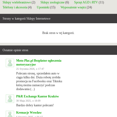
Sklepy wielobranżowe
(2)
Sklepy zoologiczne
(6)
Sprzęt AGD i RTV
(11)
Telefony i akcesoria
(4)
Upominki
(15)
Wyposażenie wnętrz
(24)
Strony w kategorii Sklepy Internetowe
Brak stron w tej kategorii.
Ostatnie opinie stron
Moto-Plac.pl Bezpłatne ogłoszenia
motoryzacyjne
25 Stycznia 2026, o 17:47
Polecam stronę, sprzedałem auto w
ciągu kilku dni. Duża robotę zrobiła
promocja na Facebooku oraz Tiktoku
którą można zaznaczyć podczas
dodawania (...)
P&R Exchange Kantor Kraków
30 Maja 2025, o 18:09
Bardzo dobry kantor polecam!
Kremacje Wrocław
6 Stycznia 2025, o 01:17